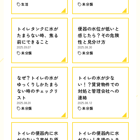
生活
未分類
トイレタンクに水が
便器の水位が低いと
たまらない時、焦る
感じたら？その危険
前にできること
性と見分け方
2025.09.07
2025.08.30
未分類
未分類
なぜ？トイレの水が
トイレの水が少な
ゆっくりしかたまら
い！？賃貸物件での
ない時のチェックリ
対処と管理会社への
スト
連絡
2025.08.20
2025.08.12
未分類
未分類
トイレの便器内に水
トイレの便器内に水
が少ない？意外な原
がない！冬場のトラ