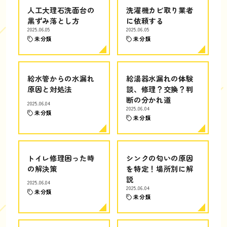
人工大理石洗面台の
洗濯機カビ取り業者
黒ずみ落とし方
に依頼する
2025.06.05
2025.06.05
未分類
未分類
給水管からの水漏れ
給湯器水漏れの体験
原因と対処法
談、修理？交換？判
断の分かれ道
2025.06.04
2025.06.04
未分類
未分類
トイレ修理困った時
シンクの匂いの原因
の解決策
を特定！場所別に解
説
2025.06.04
2025.06.04
未分類
未分類