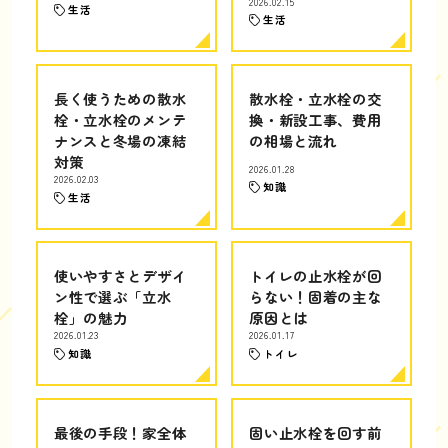
2026.02.15
生活
生活
長く使うための散水
散水栓・立水栓の交
栓・立水栓のメンテ
換・新設工事、費用
ナンスと冬場の凍結
の相場と流れ
対策
2026.01.28
2026.02.03
知識
生活
使いやすさとデザイ
トイレの止水栓が回
ン性で選ぶ「立水
らない！固着の主な
栓」の魅力
原因とは
2026.01.23
2026.01.17
知識
トイレ
最後の手段！家全体
固い止水栓を回す前