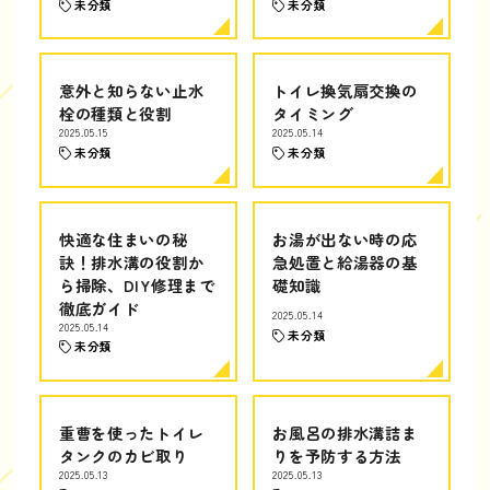
未分類
未分類
意外と知らない止水
トイレ換気扇交換の
栓の種類と役割
タイミング
2025.05.15
2025.05.14
未分類
未分類
快適な住まいの秘
お湯が出ない時の応
訣！排水溝の役割か
急処置と給湯器の基
ら掃除、DIY修理まで
礎知識
徹底ガイド
2025.05.14
2025.05.14
未分類
未分類
重曹を使ったトイレ
お風呂の排水溝詰ま
タンクのカビ取り
りを予防する方法
2025.05.13
2025.05.13