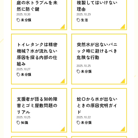
庭の水トラブルを未
複製してはいけない
然に防ぐ鍵
理由
2025.10.30
2025.10.29
未分類
生活
トイレタンクは精密
突然水が出ないパニ
機械？水が流れない
ック時に避けるべき
原因を探る内部の仕
危険な行動
組み
2025.10.25
2025.10.27
未分類
未分類
支援者が語る知的障
蛇口から水が出ない
害とゴミ屋敷問題の
ときの原因究明ガイ
リアル
ド
2025.10.25
2025.10.22
知識
未分類