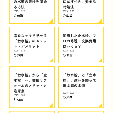
の水道の元栓を閉め
に試すべき、安全な
る方法
対処法
2025.12.22
2025.12.20
知識
生活
庭をスッキリ見せる
固着した止水栓、プ
「散水栓」のメリッ
ロの修理・交換費用
ト・デメリット
はいくら？
2025.12.14
2025.12.09
知識
生活
「散水栓」から「立
「散水栓」と「立水
水栓」へ、交換リフ
栓」、違いを知って
ォームのメリットと
選ぶ庭の水道
注意点
2025.12.06
2025.12.08
知識
知識