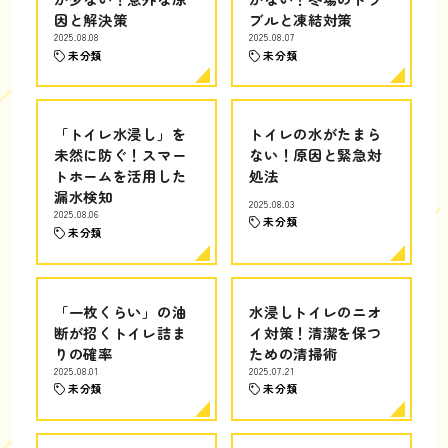
因と解決策
ブルと凍結対策
2025.08.08
2025.08.07
未分類
未分類
「トイレ水浸し」を
トイレの水がたまら
未然に防ぐ！スマー
ない！原因と緊急対
トホームを活用した
処法
漏水検知
2025.08.03
2025.08.06
未分類
未分類
「一枚くらい」の油
水浸しトイレのニオ
断が招くトイレ詰ま
イ対策！清潔を保つ
りの確率
ための清掃術
2025.08.01
2025.07.21
未分類
未分類