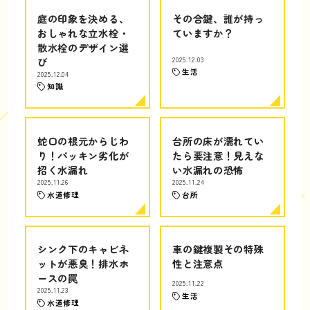
庭の印象を決める、
その合鍵、誰が持っ
おしゃれな立水栓・
ていますか？
散水栓のデザイン選
び
2025.12.03
生活
2025.12.04
知識
蛇口の根元からじわ
台所の床が濡れてい
り！パッキン劣化が
たら要注意！見えな
招く水漏れ
い水漏れの恐怖
2025.11.26
2025.11.24
水道修理
台所
シンク下のキャビネ
車の鍵複製その特殊
ットが悪臭！排水ホ
性と注意点
ースの罠
2025.11.22
2025.11.23
生活
水道修理