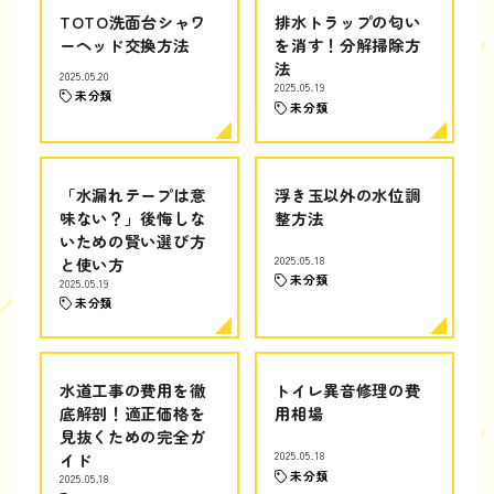
TOTO洗面台シャワ
排水トラップの匂い
ーヘッド交換方法
を消す！分解掃除方
法
2025.05.20
2025.05.19
未分類
未分類
「水漏れテープは意
浮き玉以外の水位調
味ない？」後悔しな
整方法
いための賢い選び方
と使い方
2025.05.18
未分類
2025.05.19
未分類
水道工事の費用を徹
トイレ異音修理の費
底解剖！適正価格を
用相場
見抜くための完全ガ
イド
2025.05.18
未分類
2025.05.18