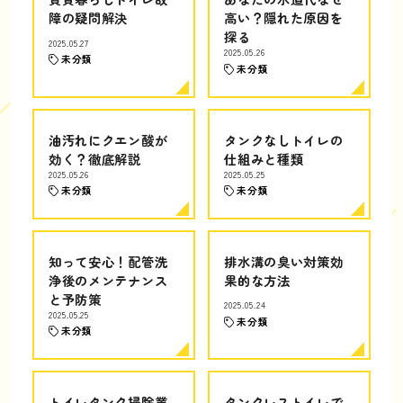
障の疑問解決
高い？隠れた原因を
探る
2025.05.27
2025.05.26
未分類
未分類
油汚れにクエン酸が
タンクなしトイレの
効く？徹底解説
仕組みと種類
2025.05.26
2025.05.25
未分類
未分類
知って安心！配管洗
排水溝の臭い対策効
浄後のメンテナンス
果的な方法
と予防策
2025.05.24
2025.05.25
未分類
未分類
トイレタンク掃除業
タンクレストイレで