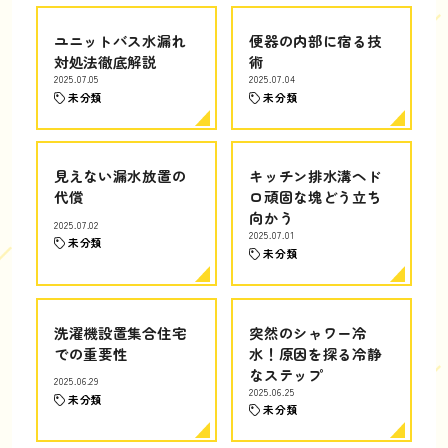
ユニットバス水漏れ
便器の内部に宿る技
対処法徹底解説
術
2025.07.05
2025.07.04
未分類
未分類
見えない漏水放置の
キッチン排水溝ヘド
代償
ロ頑固な塊どう立ち
向かう
2025.07.02
2025.07.01
未分類
未分類
洗濯機設置集合住宅
突然のシャワー冷
での重要性
水！原因を探る冷静
なステップ
2025.06.29
2025.06.25
未分類
未分類