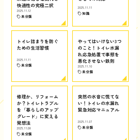
快適性の究極二択
2025.11.11
2025.11.12
知識
未分類
トイレ詰まりを防ぐ
やってはいけない3つ
ための生活習慣
のこと！トイレ水漏
れ応急処置で事態を
2025.11.11
悪化させない鉄則
未分類
2025.11.10
未分類
修理か、リフォーム
突然の水音に慌てな
か？トイレトラブル
い！トイレの水漏れ
を「暮らしのアップ
緊急対応マニュアル
グレード」に変える
発想法
2025.11.07
未分類
2025.11.08
未分類