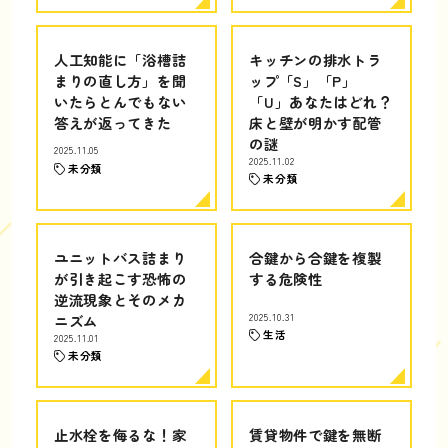
人工知能に「浴槽詰
キッチンの排水トラ
まりの直し方」を聞
ップ「S」「P」
いたらとんでもない
「U」あなたはどれ？
答えが返ってきた
床と壁が明かす配管
の謎
2025.11.05
2025.11.02
未分類
未分類
ユニットバス詰まり
合鍵から合鍵を複製
が引き起こす恐怖の
する危険性
逆流現象とそのメカ
ニズム
2025.10.31
生活
2025.11.01
未分類
止水栓を侮るな！家
賃貸物件で鍵を無断