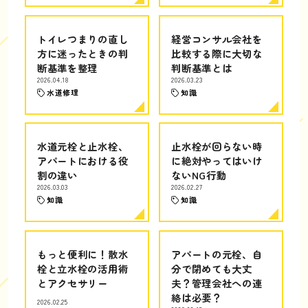
トイレつまりの直し
経営コンサル会社を
方に迷ったときの判
比較する際に大切な
断基準を整理
判断基準とは
2026.04.18
2026.03.23
水道修理
知識
水道元栓と止水栓、
止水栓が回らない時
アパートにおける役
に絶対やってはいけ
割の違い
ないNG行動
2026.03.03
2026.02.27
知識
知識
もっと便利に！散水
アパートの元栓、自
栓と立水栓の活用術
分で閉めても大丈
とアクセサリー
夫？管理会社への連
絡は必要？
2026.02.25