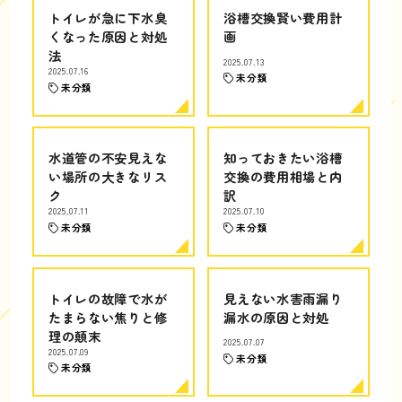
トイレが急に下水臭
浴槽交換賢い費用計
くなった原因と対処
画
法
2025.07.13
2025.07.16
未分類
未分類
水道管の不安見えな
知っておきたい浴槽
い場所の大きなリス
交換の費用相場と内
ク
訳
2025.07.11
2025.07.10
未分類
未分類
トイレの故障で水が
見えない水害雨漏り
たまらない焦りと修
漏水の原因と対処
理の顛末
2025.07.07
2025.07.09
未分類
未分類