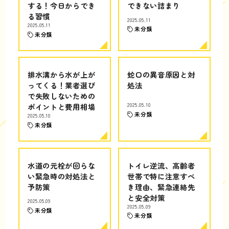
する！今日からでき
できない詰まり
る習慣
2025.05.11
2025.05.11
未分類
未分類
排水溝から水が上が
蛇口の異音原因と対
ってくる！業者選び
処法
で失敗しないための
ポイントと費用相場
2025.05.10
未分類
2025.05.10
未分類
水道の元栓が回らな
トイレ逆流、高齢者
い緊急時の対処法と
世帯で特に注意すべ
予防策
き理由、緊急連絡先
と安全対策
2025.05.09
2025.05.09
未分類
未分類