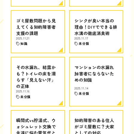
ゴミ屋敷問題から見
シンクが臭い本当の
えてくる知的障害者
理由！DIYでできる排
支援の課題
水溝の徹底消臭術
2025.11.21
2025.11.17
知識
未分類
その水漏れ、結露か
マンションの水漏れ
も？トイレの床を濡
加害者にならないた
らす「見えない汗」
めの知識
の正体
2025.11.14
2025.11.16
未分類
未分類
瞬間式vs貯湯式、ウ
知的障害のある住人
ォシュレット交換で
がゴミ屋敷に？大家
永遠に悩む電気代と
としての対応