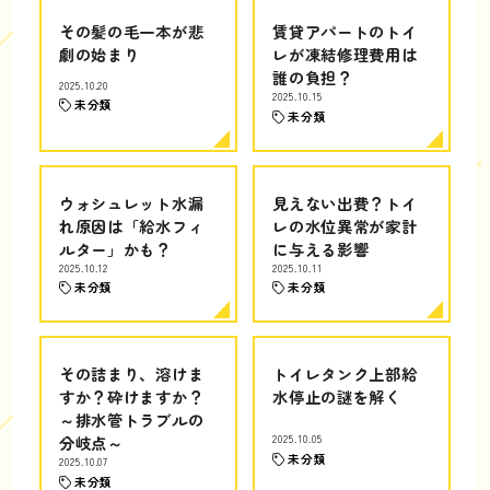
その髪の毛一本が悲
賃貸アパートのトイ
劇の始まり
レが凍結修理費用は
誰の負担？
2025.10.20
2025.10.15
未分類
未分類
ウォシュレット水漏
見えない出費？トイ
れ原因は「給水フィ
レの水位異常が家計
ルター」かも？
に与える影響
2025.10.12
2025.10.11
未分類
未分類
その詰まり、溶けま
トイレタンク上部給
すか？砕けますか？
水停止の謎を解く
～排水管トラブルの
分岐点～
2025.10.05
未分類
2025.10.07
未分類