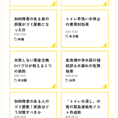
知的障害のある弟の
トイレ手洗い水停止
部屋がゴミ屋敷にな
の費用対効果
った日
2025.10.02
2025.10.03
未分類
知識
失敗しない便座交換
食洗機や浄水器の接
DIYプロが教える３つ
続部も水漏れの危険
の鉄則
地帯
2025.10.01
2025.09.29
未分類
台所
知的障害のある人の
「トイレ水浸し」の
ゴミ屋敷！家族はど
後の緊急連絡先リス
う対策すべきか
ト作成術
2025.09.22
2025.09.10