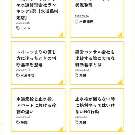
め水道修理会社ラン
状況整理
キング5選【水道局指
定店】
2026.05.20
水道修理
2026.06.15
トイレ
トイレつまりの直し
経営コンサル会社を
方に迷ったときの判
比較する際に大切な
断基準を整理
判断基準とは
2026.04.18
2026.03.23
水道修理
知識
水道元栓と止水栓、
止水栓が回らない時
アパートにおける役
に絶対やってはいけ
割の違い
ないNG行動
2026.03.03
2026.02.27
知識
知識