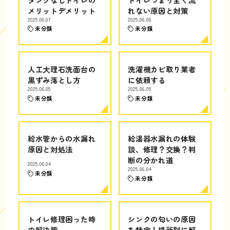
メリットデメリット
れない原因と対策
2025.06.07
2025.06.06
未分類
未分類
人工大理石洗面台の
洗濯機カビ取り業者
黒ずみ落とし方
に依頼する
2025.06.05
2025.06.05
未分類
未分類
給水管からの水漏れ
給湯器水漏れの体験
原因と対処法
談、修理？交換？判
断の分かれ道
2025.06.04
2025.06.04
未分類
未分類
トイレ修理困った時
シンクの匂いの原因
の解決策
を特定！場所別に解