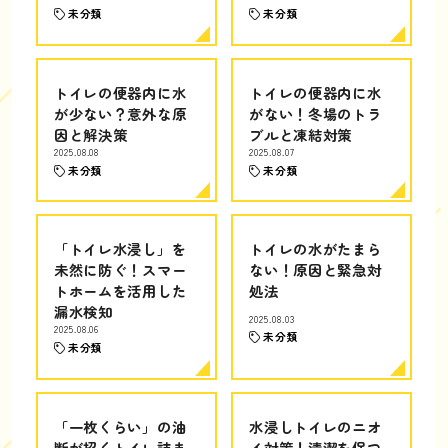
未分類
未分類
トイレの便器内に水
トイレの便器内に水
が少ない？意外な原
がない！冬場のトラ
因と解決策
ブルと凍結対策
2025.08.08
2025.08.07
未分類
未分類
「トイレ水浸し」を
トイレの水がたまら
未然に防ぐ！スマー
ない！原因と緊急対
トホームを活用した
処法
漏水検知
2025.08.03
2025.08.06
未分類
未分類
「一枚くらい」の油
水浸しトイレのニオ
断が招くトイレ詰ま
イ対策！清潔を保つ