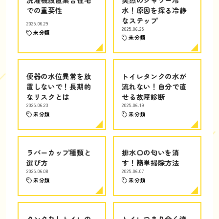
での重要性
水！原因を探る冷静
なステップ
2025.06.29
2025.06.25
未分類
未分類
便器の水位異常を放
トイレタンクの水が
置しないで！長期的
流れない！自分で直
なリスクとは
せる故障診断
2025.06.23
2025.06.19
未分類
未分類
ラバーカップ種類と
排水口の匂いを消
選び方
す！簡単掃除方法
2025.06.08
2025.06.07
未分類
未分類
タンクなしトイレの
トイレつまり全く流