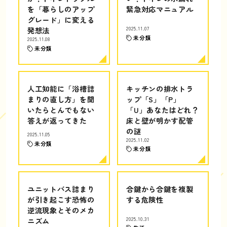
を「暮らしのアップ
緊急対応マニュアル
グレード」に変える
発想法
2025.11.07
未分類
2025.11.08
未分類
人工知能に「浴槽詰
キッチンの排水トラ
まりの直し方」を聞
ップ「S」「P」
いたらとんでもない
「U」あなたはどれ？
答えが返ってきた
床と壁が明かす配管
の謎
2025.11.05
2025.11.02
未分類
未分類
ユニットバス詰まり
合鍵から合鍵を複製
が引き起こす恐怖の
する危険性
逆流現象とそのメカ
ニズム
2025.10.31