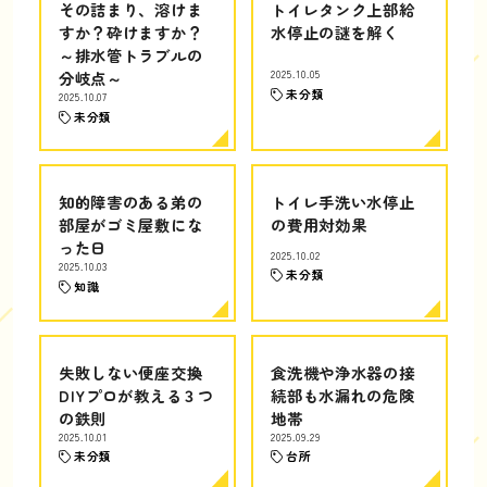
その詰まり、溶けま
トイレタンク上部給
すか？砕けますか？
水停止の謎を解く
～排水管トラブルの
分岐点～
2025.10.05
未分類
2025.10.07
未分類
知的障害のある弟の
トイレ手洗い水停止
部屋がゴミ屋敷にな
の費用対効果
った日
2025.10.02
2025.10.03
未分類
知識
失敗しない便座交換
食洗機や浄水器の接
DIYプロが教える３つ
続部も水漏れの危険
の鉄則
地帯
2025.10.01
2025.09.29
未分類
台所