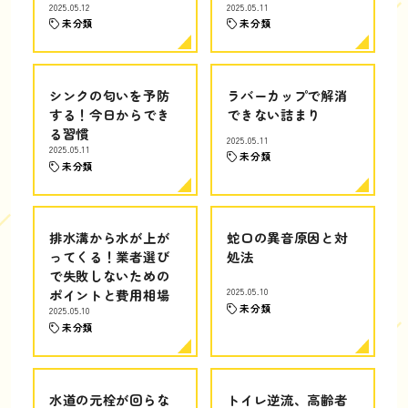
2025.05.12
2025.05.11
未分類
未分類
シンクの匂いを予防
ラバーカップで解消
する！今日からでき
できない詰まり
る習慣
2025.05.11
2025.05.11
未分類
未分類
排水溝から水が上が
蛇口の異音原因と対
ってくる！業者選び
処法
で失敗しないための
ポイントと費用相場
2025.05.10
未分類
2025.05.10
未分類
水道の元栓が回らな
トイレ逆流、高齢者