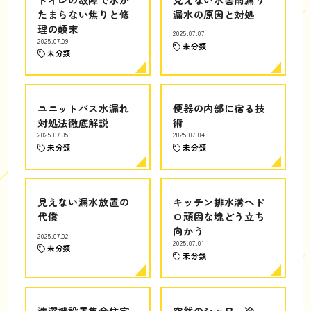
たまらない焦りと修
漏水の原因と対処
理の顛末
2025.07.07
2025.07.09
未分類
未分類
ユニットバス水漏れ
便器の内部に宿る技
対処法徹底解説
術
2025.07.05
2025.07.04
未分類
未分類
見えない漏水放置の
キッチン排水溝ヘド
代償
ロ頑固な塊どう立ち
向かう
2025.07.02
2025.07.01
未分類
未分類
洗濯機設置集合住宅
突然のシャワー冷