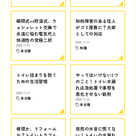
瞬間式vs貯湯式、ウ
知的障害のある住人
ォシュレット交換で
がゴミ屋敷に？大家
永遠に悩む電気代と
としての対応
快適性の究極二択
2025.11.11
2025.11.12
知識
未分類
トイレ詰まりを防ぐ
やってはいけない3つ
ための生活習慣
のこと！トイレ水漏
れ応急処置で事態を
2025.11.11
悪化させない鉄則
未分類
2025.11.10
未分類
修理か、リフォーム
突然の水音に慌てな
か？トイレトラブル
い！トイレの水漏れ