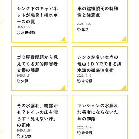
シンク下のキャビネ
車の鍵複製その特殊
ットが悪臭！排水ホ
性と注意点
ースの罠
2025.11.22
2025.11.23
生活
水道修理
ゴミ屋敷問題から見
シンクが臭い本当の
えてくる知的障害者
理由！DIYでできる排
支援の課題
水溝の徹底消臭術
2025.11.21
2025.11.17
知識
未分類
その水漏れ、結露か
マンションの水漏れ
も？トイレの床を濡
加害者にならないた
らす「見えない汗」
めの知識
の正体
2025.11.14
2025.11.16
未分類
未分類