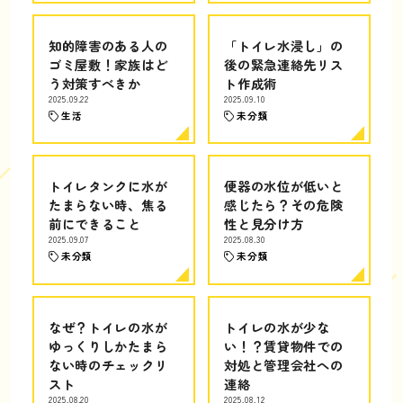
知的障害のある人の
「トイレ水浸し」の
ゴミ屋敷！家族はど
後の緊急連絡先リス
う対策すべきか
ト作成術
2025.09.22
2025.09.10
生活
未分類
トイレタンクに水が
便器の水位が低いと
たまらない時、焦る
感じたら？その危険
前にできること
性と見分け方
2025.09.07
2025.08.30
未分類
未分類
なぜ？トイレの水が
トイレの水が少な
ゆっくりしかたまら
い！？賃貸物件での
ない時のチェックリ
対処と管理会社への
スト
連絡
2025.08.20
2025.08.12