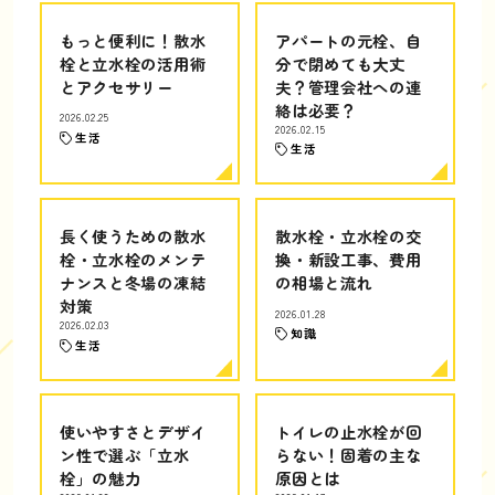
もっと便利に！散水
アパートの元栓、自
栓と立水栓の活用術
分で閉めても大丈
とアクセサリー
夫？管理会社への連
絡は必要？
2026.02.25
2026.02.15
生活
生活
長く使うための散水
散水栓・立水栓の交
栓・立水栓のメンテ
換・新設工事、費用
ナンスと冬場の凍結
の相場と流れ
対策
2026.01.28
2026.02.03
知識
生活
使いやすさとデザイ
トイレの止水栓が回
ン性で選ぶ「立水
らない！固着の主な
栓」の魅力
原因とは