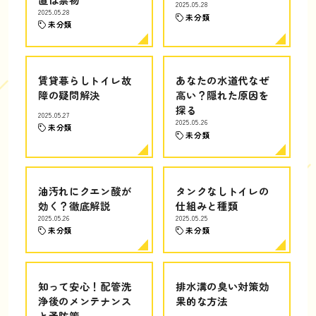
2025.05.28
2025.05.28
未分類
未分類
賃貸暮らしトイレ故
あなたの水道代なぜ
障の疑問解決
高い？隠れた原因を
探る
2025.05.27
2025.05.26
未分類
未分類
油汚れにクエン酸が
タンクなしトイレの
効く？徹底解説
仕組みと種類
2025.05.26
2025.05.25
未分類
未分類
知って安心！配管洗
排水溝の臭い対策効
浄後のメンテナンス
果的な方法
と予防策