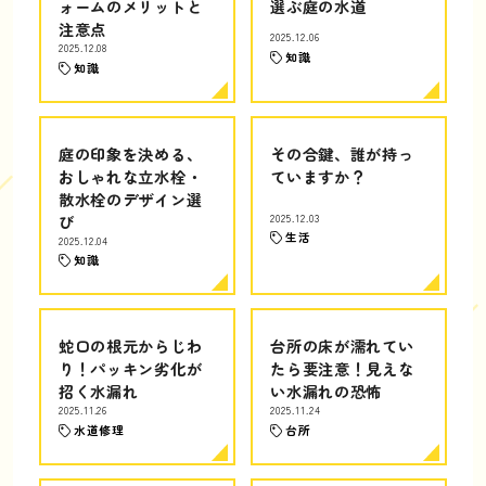
ォームのメリットと
選ぶ庭の水道
注意点
2025.12.06
2025.12.08
知識
知識
庭の印象を決める、
その合鍵、誰が持っ
おしゃれな立水栓・
ていますか？
散水栓のデザイン選
び
2025.12.03
生活
2025.12.04
知識
蛇口の根元からじわ
台所の床が濡れてい
り！パッキン劣化が
たら要注意！見えな
招く水漏れ
い水漏れの恐怖
2025.11.26
2025.11.24
水道修理
台所