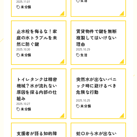
生活
2025.11.01
未分類
止水栓を侮るな！家
賃貸物件で鍵を無断
庭の水トラブルを未
複製してはいけない
然に防ぐ鍵
理由
2025.10.30
2025.10.29
未分類
生活
トイレタンクは精密
突然水が出ないパニ
機械？水が流れない
ック時に避けるべき
原因を探る内部の仕
危険な行動
組み
2025.10.25
2025.10.27
未分類
未分類
支援者が語る知的障
蛇口から水が出ない