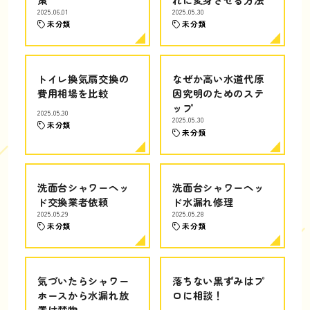
2025.06.01
2025.05.30
未分類
未分類
トイレ換気扇交換の
なぜか高い水道代原
費用相場を比較
因究明のためのステ
ップ
2025.05.30
2025.05.30
未分類
未分類
洗面台シャワーヘッ
洗面台シャワーヘッ
ド交換業者依頼
ド水漏れ修理
2025.05.29
2025.05.28
未分類
未分類
気づいたらシャワー
落ちない黒ずみはプ
ホースから水漏れ放
ロに相談！
置は禁物