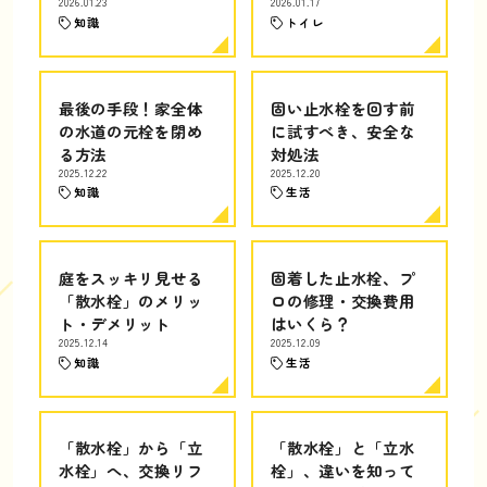
2026.01.23
2026.01.17
知識
トイレ
最後の手段！家全体
固い止水栓を回す前
の水道の元栓を閉め
に試すべき、安全な
る方法
対処法
2025.12.22
2025.12.20
知識
生活
庭をスッキリ見せる
固着した止水栓、プ
「散水栓」のメリッ
ロの修理・交換費用
ト・デメリット
はいくら？
2025.12.14
2025.12.09
知識
生活
「散水栓」から「立
「散水栓」と「立水
水栓」へ、交換リフ
栓」、違いを知って