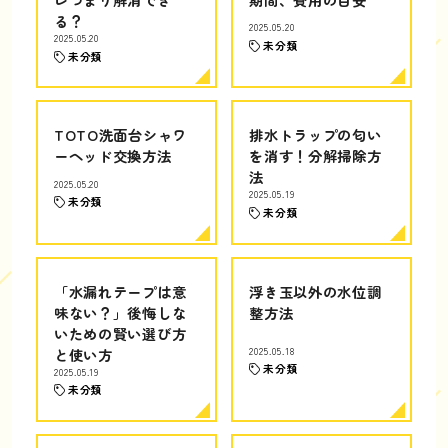
る？
2025.05.20
2025.05.20
未分類
未分類
TOTO洗面台シャワ
排水トラップの匂い
ーヘッド交換方法
を消す！分解掃除方
法
2025.05.20
2025.05.19
未分類
未分類
「水漏れテープは意
浮き玉以外の水位調
味ない？」後悔しな
整方法
いための賢い選び方
と使い方
2025.05.18
未分類
2025.05.19
未分類