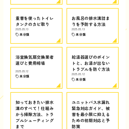
重曹を使ったトイレ
お風呂の排水溝詰ま
タンクのカビ取り
りを予防する方法
2025.05.13
2025.05.13
未分類
未分類
浴室換気扇交換業者
給湯器選びのポイン
選びと費用相場
トと、お湯が出ない
トラブルを防ぐ方法
2025.05.12
2025.05.12
未分類
未分類
知っておきたい排水
ユニットバス水漏れ
溝のすべて！仕組み
緊急対応ガイド、被
から掃除方法、トラ
害を最小限に抑える
ブルシューティング
ための初期対応と予
まで
防策