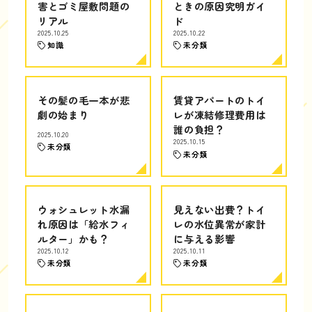
害とゴミ屋敷問題の
ときの原因究明ガイ
リアル
ド
2025.10.25
2025.10.22
知識
未分類
その髪の毛一本が悲
賃貸アパートのトイ
劇の始まり
レが凍結修理費用は
誰の負担？
2025.10.20
2025.10.15
未分類
未分類
ウォシュレット水漏
見えない出費？トイ
れ原因は「給水フィ
レの水位異常が家計
ルター」かも？
に与える影響
2025.10.12
2025.10.11
未分類
未分類