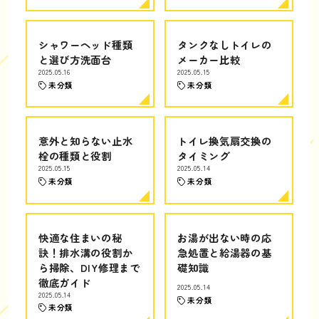
シャワーヘッド種類
タンクなしトイレの
と選び方洗面台
メーカー比較
2025.05.16
2025.05.15
未分類
未分類
意外と知らない止水
トイレ換気扇交換の
栓の種類と役割
タイミング
2025.05.15
2025.05.14
未分類
未分類
快適な住まいの秘
お湯が出ない時の応
訣！排水溝の役割か
急処置と給湯器の基
ら掃除、DIY修理まで
礎知識
徹底ガイド
2025.05.14
2025.05.14
未分類
未分類