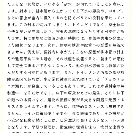
たまらない状態は、いわゆる「封水」が切れていることを意味し
ます。封水は、排水管から上がってくる下水の悪臭や、ゴキブリ
などの害虫が室内に侵入するのを防ぐバリアの役割を果たしてい
ます。この封水が切れてしまうと、トイレだけでなく、家全体に
不快な臭いが充満したり、害虫の温床になったりする可能性があ
ります。特に夏場など気温が高い時期には、臭気や害虫の発生が
より顕著になります。次に、建物の構造や配管への影響も無視で
きません。例えば、便器内に水がたまらない原因が排水管の詰ま
りや通気不良にある場合、その状態を放置すると、詰まりが悪化
して完全に排水ができなくなったり、他の排水設備にも影響が及
んだりする可能性があります。また、トイレタンク内部の部品故
障が原因であれば、水が常に微量に流れ続けている「チョロチョ
ロ水漏れ」が発生していることもあります。これは水道料金の無
駄遣いになるだけでなく、床下の腐食やカビの発生、さらには下
の階への水漏れなど、建物の損傷に繋がる大きな問題に発展する
リスクをはらんでいます。さらに、精神的なストレスも無視でき
ません。トイレは毎日使う必要不可欠な設備であり、その機能が
不安定な状態が続くことは、日常生活における大きなストレス源
となります。早期の修理は、衛生的な環境を保ち、余計な出費や