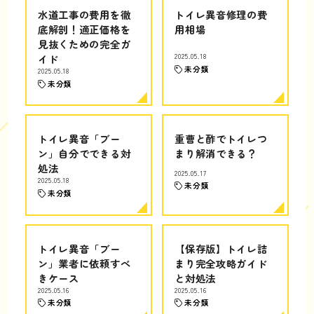
水道工事の費用を徹
トイレ異音修理の費
底解剖！適正価格を
用相場
見抜くための完全ガ
イド
2025.05.18
未分類
2025.05.18
未分類
トイレ異音「ブー
重曹と酢でトイレつ
ン」自分でできる対
まり解消できる？
処法
2025.05.17
2025.05.18
未分類
未分類
トイレ異音「ブー
【保存版】トイレ詰
ン」業者に依頼すべ
まり完全攻略ガイド
きケース
と対処法
2025.05.16
2025.05.16
未分類
未分類