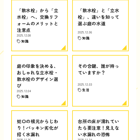
「散水栓」から「立
「散水栓」と「立水
水栓」へ、交換リフ
栓」、違いを知って
ォームのメリットと
選ぶ庭の水道
注意点
2025.12.06
2025.12.08
知識
知識
庭の印象を決める、
その合鍵、誰が持っ
おしゃれな立水栓・
ていますか？
散水栓のデザイン選
び
2025.12.03
生活
2025.12.04
知識
蛇口の根元からじわ
台所の床が濡れてい
り！パッキン劣化が
たら要注意！見えな
招く水漏れ
い水漏れの恐怖
2025.11.26
2025.11.24