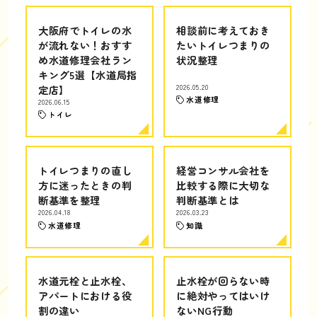
大阪府でトイレの水
相談前に考えておき
が流れない！おすす
たいトイレつまりの
め水道修理会社ラン
状況整理
キング5選【水道局指
定店】
2026.05.20
水道修理
2026.06.15
トイレ
トイレつまりの直し
経営コンサル会社を
方に迷ったときの判
比較する際に大切な
断基準を整理
判断基準とは
2026.04.18
2026.03.23
水道修理
知識
水道元栓と止水栓、
止水栓が回らない時
アパートにおける役
に絶対やってはいけ
割の違い
ないNG行動