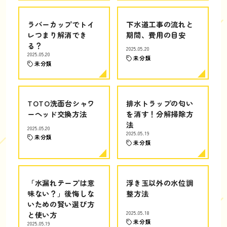
ラバーカップでトイ
下水道工事の流れと
レつまり解消でき
期間、費用の目安
る？
2025.05.20
2025.05.20
未分類
未分類
TOTO洗面台シャワ
排水トラップの匂い
ーヘッド交換方法
を消す！分解掃除方
法
2025.05.20
2025.05.19
未分類
未分類
「水漏れテープは意
浮き玉以外の水位調
味ない？」後悔しな
整方法
いための賢い選び方
と使い方
2025.05.18
未分類
2025.05.19