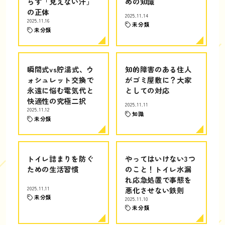
らす「見えない汗」
めの知識
の正体
2025.11.14
2025.11.16
未分類
未分類
瞬間式vs貯湯式、ウ
知的障害のある住人
ォシュレット交換で
がゴミ屋敷に？大家
永遠に悩む電気代と
としての対応
快適性の究極二択
2025.11.11
2025.11.12
知識
未分類
トイレ詰まりを防ぐ
やってはいけない3つ
ための生活習慣
のこと！トイレ水漏
れ応急処置で事態を
2025.11.11
悪化させない鉄則
未分類
2025.11.10
未分類