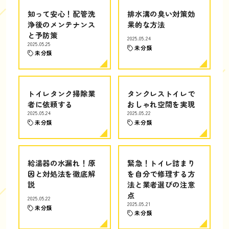
知って安心！配管洗
排水溝の臭い対策効
浄後のメンテナンス
果的な方法
と予防策
2025.05.24
2025.05.25
未分類
未分類
トイレタンク掃除業
タンクレストイレで
者に依頼する
おしゃれ空間を実現
2025.05.24
2025.05.22
未分類
未分類
給湯器の水漏れ！原
緊急！トイレ詰まり
因と対処法を徹底解
を自分で修理する方
説
法と業者選びの注意
点
2025.05.22
2025.05.21
未分類
未分類