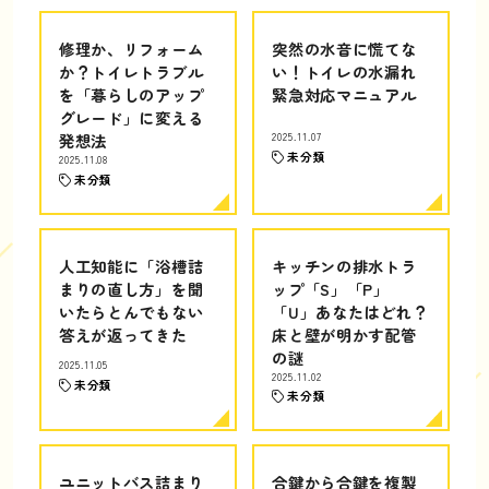
修理か、リフォーム
突然の水音に慌てな
か？トイレトラブル
い！トイレの水漏れ
を「暮らしのアップ
緊急対応マニュアル
グレード」に変える
発想法
2025.11.07
未分類
2025.11.08
未分類
人工知能に「浴槽詰
キッチンの排水トラ
まりの直し方」を聞
ップ「S」「P」
いたらとんでもない
「U」あなたはどれ？
答えが返ってきた
床と壁が明かす配管
の謎
2025.11.05
2025.11.02
未分類
未分類
ユニットバス詰まり
合鍵から合鍵を複製