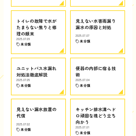
トイレの故障で水が
見えない水害雨漏り
たまらない焦りと修
漏水の原因と対処
理の顛末
2025.07.07
2025.07.09
未分類
未分類
ユニットバス水漏れ
便器の内部に宿る技
対処法徹底解説
術
2025.07.05
2025.07.04
未分類
未分類
見えない漏水放置の
キッチン排水溝ヘド
代償
ロ頑固な塊どう立ち
向かう
2025.07.02
2025.07.01
未分類
未分類