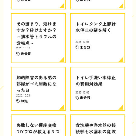
その詰まり、溶けま
トイレタンク上部給
すか？砕けますか？
水停止の謎を解く
～排水管トラブルの
分岐点～
2025.10.05
未分類
2025.10.07
未分類
知的障害のある弟の
トイレ手洗い水停止
部屋がゴミ屋敷にな
の費用対効果
った日
2025.10.02
2025.10.03
未分類
知識
失敗しない便座交換
食洗機や浄水器の接
DIYプロが教える３つ
続部も水漏れの危険