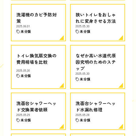
洗濯機のカビ予防対
狭いトイレをおしゃ
策
れに変身させる方法
2025.06.01
2025.05.30
未分類
未分類
トイレ換気扇交換の
なぜか高い水道代原
費用相場を比較
因究明のためのステ
ップ
2025.05.30
2025.05.30
未分類
未分類
洗面台シャワーヘッ
洗面台シャワーヘッ
ド交換業者依頼
ド水漏れ修理
2025.05.29
2025.05.28
未分類
未分類