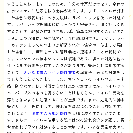
することもあります。このため、自分の住戸だけでなく、全体の
排水システムに注意を払う必要があります。まず、トイレが詰ま
った場合に最初に試すべき方法は、ラバーカップを使った対処で
す。ラバーカップを排水口にしっかりと密着させ、強く押し引き
することで、軽度の詰まりであれば、簡単に解消することができ
ます。この方法は、特に紙の詰まりに効果的です。しかし、ラバ
ーカップを使ってもつまりが解消されない場合や、詰まりが悪化
した場合には、無理をせずに管理会社に連絡することが賢明で
す。マンションの排水システムは複雑であり、誤った対処は他の
住戸にまで影響を及ぼすリスクがあります。管理会社に相談する
ことで、
さいたま市のトイレ修理業者
の派遣や、適切な対応をし
てもらうことができます。また、マンションのトイレつまりを未
然に防ぐためには、普段からの注意が欠かせません。トイレット
ペーパー以外のものを流さないことはもちろん、トイレに異物を
落とさないように注意することが重要です。また、定期的に排水
管クリーナーを使用して、排水管を清潔に保つことも有効です。
これにより、
堺市でのお風呂修理
を大幅に減らすことができま
す。さらに、トイレを使用する際には水の流れ具合を確認し、異
常があれば早めに対処することが大切です。小さな異常が大きな