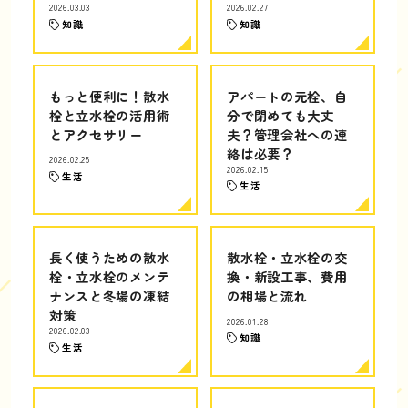
2026.03.03
2026.02.27
知識
知識
もっと便利に！散水
アパートの元栓、自
栓と立水栓の活用術
分で閉めても大丈
とアクセサリー
夫？管理会社への連
絡は必要？
2026.02.25
2026.02.15
生活
生活
長く使うための散水
散水栓・立水栓の交
栓・立水栓のメンテ
換・新設工事、費用
ナンスと冬場の凍結
の相場と流れ
対策
2026.01.28
2026.02.03
知識
生活