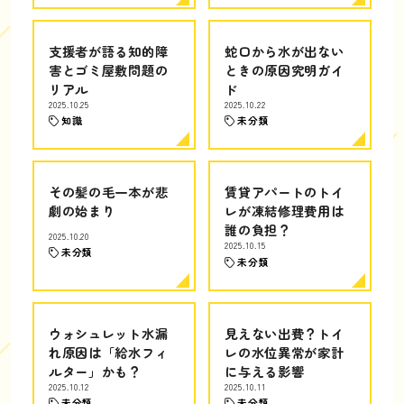
支援者が語る知的障
蛇口から水が出ない
害とゴミ屋敷問題の
ときの原因究明ガイ
リアル
ド
2025.10.25
2025.10.22
知識
未分類
その髪の毛一本が悲
賃貸アパートのトイ
劇の始まり
レが凍結修理費用は
誰の負担？
2025.10.20
2025.10.15
未分類
未分類
ウォシュレット水漏
見えない出費？トイ
れ原因は「給水フィ
レの水位異常が家計
ルター」かも？
に与える影響
2025.10.12
2025.10.11
未分類
未分類