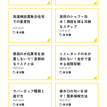
洗濯機設置集合住宅
突然のシャワー冷
での重要性
水！原因を探る冷静
なステップ
2025.06.29
2025.06.25
未分類
未分類
便器の水位異常を放
トイレタンクの水が
置しないで！長期的
流れない！自分で直
なリスクとは
せる故障診断
2025.06.23
2025.06.19
未分類
未分類
ラバーカップ種類と
排水口の匂いを消
選び方
す！簡単掃除方法
2025.06.08
2025.06.07
未分類
未分類