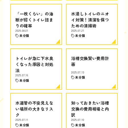
「一枚くらい」の油
水浸しトイレのニオ
断が招くトイレ詰ま
イ対策！清潔を保つ
りの確率
ための清掃術
2025.08.01
2025.07.21
未分類
未分類
トイレが急に下水臭
浴槽交換賢い費用計
くなった原因と対処
画
法
2025.07.13
2025.07.16
未分類
未分類
水道管の不安見えな
知っておきたい浴槽
い場所の大きなリス
交換の費用相場と内
ク
訳
2025.07.11
2025.07.10
未分類
未分類