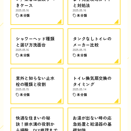
きケース
と対処法
2025.05.16
2025.05.16
未分類
未分類
シャワーヘッド種類
タンクなしトイレの
と選び方洗面台
メーカー比較
2025.05.16
2025.05.15
未分類
未分類
意外と知らない止水
トイレ換気扇交換の
栓の種類と役割
タイミング
2025.05.15
2025.05.14
未分類
未分類
快適な住まいの秘
お湯が出ない時の応
訣！排水溝の役割か
急処置と給湯器の基
ら掃除、DIY修理まで
礎知識