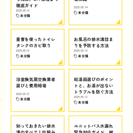
徹底ガイド
2025.05.14
2025.05.14
未分類
未分類
重曹を使ったトイレ
お風呂の排水溝詰ま
タンクのカビ取り
りを予防する方法
2025.05.13
2025.05.13
未分類
未分類
浴室換気扇交換業者
給湯器選びのポイン
選びと費用相場
トと、お湯が出ない
トラブルを防ぐ方法
2025.05.12
2025.05.12
未分類
未分類
知っておきたい排水
ユニットバス水漏れ
溝のすべて！仕組み
緊急対応ガイド、被