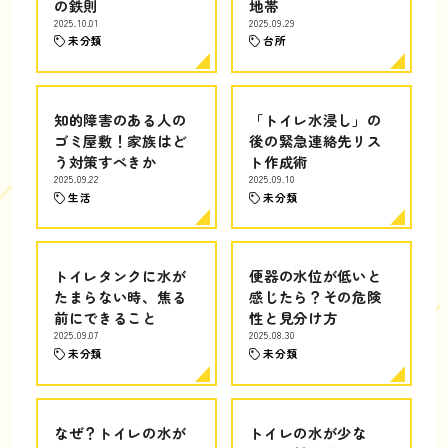
の鉄則
地帯
2025.10.01
2025.09.29
未分類
台所
知的障害のある人の
「トイレ水浸し」の
ゴミ屋敷！家族はど
後の緊急連絡先リス
う対策すべきか
ト作成術
2025.09.22
2025.09.10
生活
未分類
トイレタンクに水が
便器の水位が低いと
たまらない時、焦る
感じたら？その危険
前にできること
性と見分け方
2025.09.07
2025.08.30
未分類
未分類
なぜ？トイレの水が
トイレの水が少な