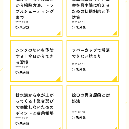
から掃除方法、トラ
害を最小限に抑える
ブルシューティング
ための初期対応と予
まで
防策
2025.05.12
2025.05.11
未分類
未分類
シンクの匂いを予防
ラバーカップで解消
する！今日からでき
できない詰まり
る習慣
2025.05.11
2025.05.11
未分類
未分類
排水溝から水が上が
蛇口の異音原因と対
ってくる！業者選び
処法
で失敗しないための
ポイントと費用相場
2025.05.10
未分類
2025.05.10
未分類