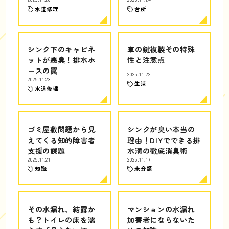
水道修理
台所
シンク下のキャビネ
車の鍵複製その特殊
ットが悪臭！排水ホ
性と注意点
ースの罠
2025.11.22
2025.11.23
生活
水道修理
ゴミ屋敷問題から見
シンクが臭い本当の
えてくる知的障害者
理由！DIYでできる排
支援の課題
水溝の徹底消臭術
2025.11.21
2025.11.17
知識
未分類
その水漏れ、結露か
マンションの水漏れ
も？トイレの床を濡
加害者にならないた