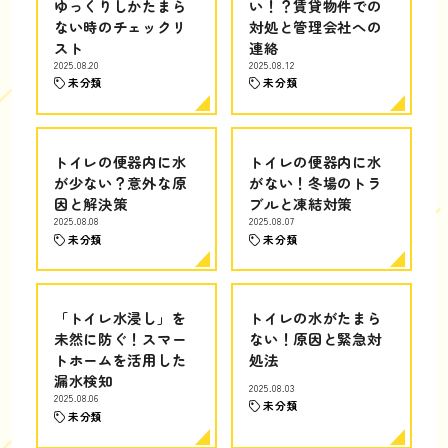
ゆっくりしかたまら
い！？賃貸物件での
ない時のチェックリ
対処と管理会社への
スト
連絡
2025.08.20
2025.08.12
未分類
未分類
トイレの便器内に水
トイレの便器内に水
が少ない？意外な原
がない！冬場のトラ
因と解決策
ブルと凍結対策
2025.08.08
2025.08.07
未分類
未分類
「トイレ水浸し」を
トイレの水がたまら
未然に防ぐ！スマー
ない！原因と緊急対
トホームを活用した
処法
漏水検知
2025.08.03
2025.08.06
未分類
未分類