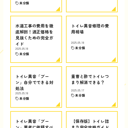
未分類
水道工事の費用を徹
トイレ異音修理の費
底解剖！適正価格を
用相場
見抜くための完全ガ
イド
2025.05.18
未分類
2025.05.18
未分類
トイレ異音「ブー
重曹と酢でトイレつ
ン」自分でできる対
まり解消できる？
処法
2025.05.17
2025.05.18
未分類
未分類
トイレ異音「ブー
【保存版】トイレ詰
ン」業者に依頼すべ
まり完全攻略ガイド