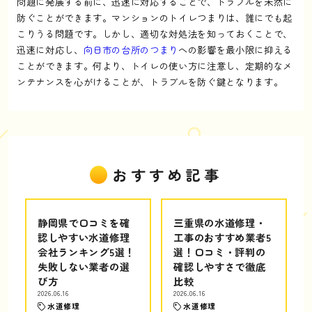
問題に発展する前に、迅速に対応することで、トラブルを未然に
防ぐことができます。マンションのトイレつまりは、誰にでも起
こりうる問題です。しかし、適切な対処法を知っておくことで、
迅速に対応し、
向日市の台所のつまり
への影響を最小限に抑える
ことができます。何より、トイレの使い方に注意し、定期的なメ
ンテナンスを心がけることが、トラブルを防ぐ鍵となります。
おすすめ記事
静岡県で口コミを確
三重県の水道修理・
認しやすい水道修理
工事のおすすめ業者5
会社ランキング5選！
選！口コミ・評判の
失敗しない業者の選
確認しやすさで徹底
び方
比較
2026.06.16
2026.06.16
水道修理
水道修理