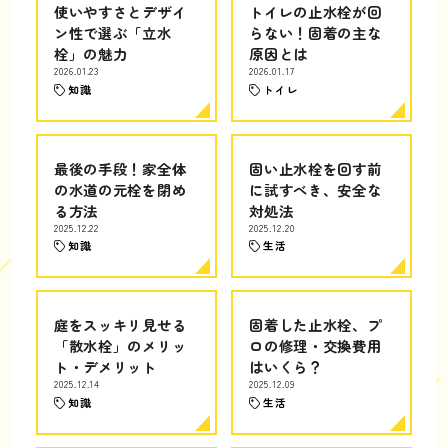
使いやすさとデザイ
トイレの止水栓が回
ン性で選ぶ「立水
らない！固着の主な
栓」の魅力
原因とは
2026.01.23
2026.01.17
知識
トイレ
最後の手段！家全体
固い止水栓を回す前
の水道の元栓を閉め
に試すべき、安全な
る方法
対処法
2025.12.22
2025.12.20
知識
生活
庭をスッキリ見せる
固着した止水栓、プ
「散水栓」のメリッ
ロの修理・交換費用
ト・デメリット
はいくら？
2025.12.14
2025.12.09
知識
生活