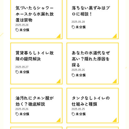
気づいたらシャワー
落ちない黒ずみはプ
ホースから水漏れ放
ロに相談！
置は禁物
2025.05.28
2025.05.28
未分類
未分類
賃貸暮らしトイレ故
あなたの水道代なぜ
障の疑問解決
高い？隠れた原因を
探る
2025.05.27
2025.05.26
未分類
未分類
油汚れにクエン酸が
タンクなしトイレの
効く？徹底解説
仕組みと種類
2025.05.26
2025.05.25
未分類
未分類