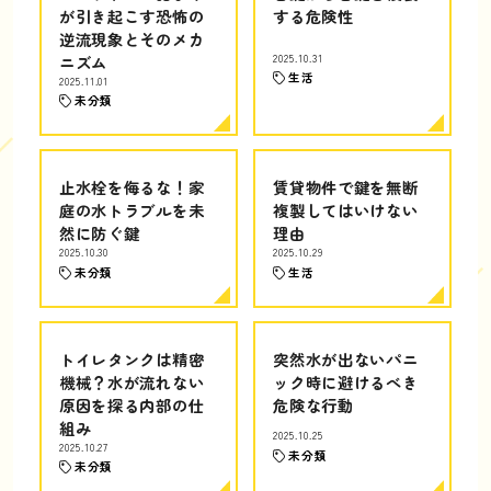
が引き起こす恐怖の
する危険性
逆流現象とそのメカ
ニズム
2025.10.31
生活
2025.11.01
未分類
止水栓を侮るな！家
賃貸物件で鍵を無断
庭の水トラブルを未
複製してはいけない
然に防ぐ鍵
理由
2025.10.30
2025.10.29
未分類
生活
トイレタンクは精密
突然水が出ないパニ
機械？水が流れない
ック時に避けるべき
原因を探る内部の仕
危険な行動
組み
2025.10.25
2025.10.27
未分類
未分類