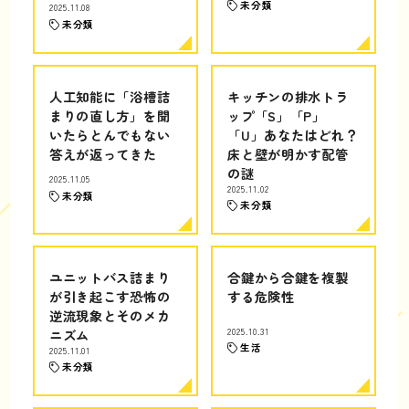
未分類
2025.11.08
未分類
人工知能に「浴槽詰
キッチンの排水トラ
まりの直し方」を聞
ップ「S」「P」
いたらとんでもない
「U」あなたはどれ？
答えが返ってきた
床と壁が明かす配管
の謎
2025.11.05
2025.11.02
未分類
未分類
ユニットバス詰まり
合鍵から合鍵を複製
が引き起こす恐怖の
する危険性
逆流現象とそのメカ
ニズム
2025.10.31
生活
2025.11.01
未分類