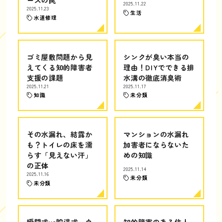
2025.11.22
2025.11.23
生活
水道修理
ゴミ屋敷問題から見
シンクが臭い本当の
えてくる知的障害者
理由！DIYでできる排
支援の課題
水溝の徹底消臭術
2025.11.21
2025.11.17
知識
未分類
その水漏れ、結露か
マンションの水漏れ
も？トイレの床を濡
加害者にならないた
らす「見えない汗」
めの知識
の正体
2025.11.14
2025.11.16
未分類
未分類
瞬間式vs貯湯式、ウ
知的障害のある住人