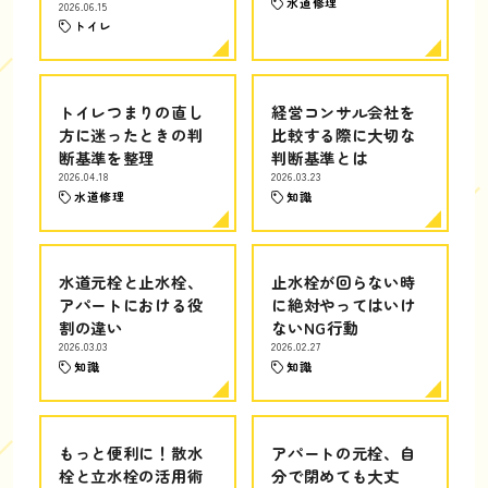
水道修理
2026.06.15
トイレ
トイレつまりの直し
経営コンサル会社を
方に迷ったときの判
比較する際に大切な
断基準を整理
判断基準とは
2026.04.18
2026.03.23
水道修理
知識
水道元栓と止水栓、
止水栓が回らない時
アパートにおける役
に絶対やってはいけ
割の違い
ないNG行動
2026.03.03
2026.02.27
知識
知識
もっと便利に！散水
アパートの元栓、自
栓と立水栓の活用術
分で閉めても大丈