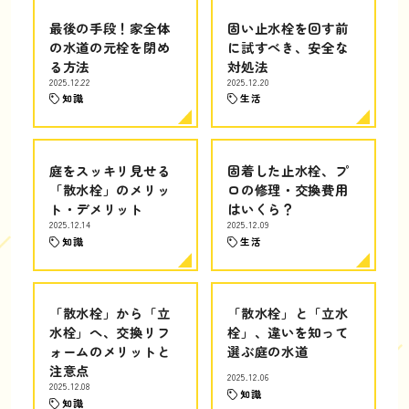
最後の手段！家全体
固い止水栓を回す前
の水道の元栓を閉め
に試すべき、安全な
る方法
対処法
2025.12.22
2025.12.20
知識
生活
庭をスッキリ見せる
固着した止水栓、プ
「散水栓」のメリッ
ロの修理・交換費用
ト・デメリット
はいくら？
2025.12.14
2025.12.09
知識
生活
「散水栓」から「立
「散水栓」と「立水
水栓」へ、交換リフ
栓」、違いを知って
ォームのメリットと
選ぶ庭の水道
注意点
2025.12.06
2025.12.08
知識
知識