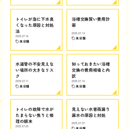
トイレが急に下水臭
浴槽交換賢い費用計
くなった原因と対処
画
法
2025.07.13
2025.07.16
未分類
未分類
水道管の不安見えな
知っておきたい浴槽
い場所の大きなリス
交換の費用相場と内
ク
訳
2025.07.11
2025.07.10
未分類
未分類
トイレの故障で水が
見えない水害雨漏り
たまらない焦りと修
漏水の原因と対処
理の顛末
2025.07.07
2025.07.09
未分類