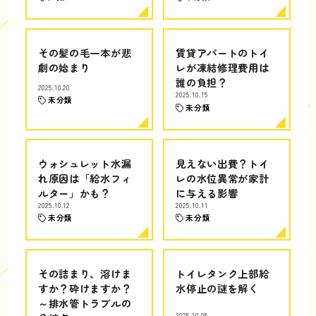
その髪の毛一本が悲
賃貸アパートのトイ
劇の始まり
レが凍結修理費用は
誰の負担？
2025.10.20
2025.10.15
未分類
未分類
ウォシュレット水漏
見えない出費？トイ
れ原因は「給水フィ
レの水位異常が家計
ルター」かも？
に与える影響
2025.10.12
2025.10.11
未分類
未分類
その詰まり、溶けま
トイレタンク上部給
すか？砕けますか？
水停止の謎を解く
～排水管トラブルの
2025.10.05