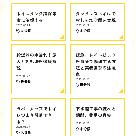
トイレタンク掃除業
タンクレストイレで
者に依頼する
おしゃれ空間を実現
2025.05.24
2025.05.22
未分類
未分類
給湯器の水漏れ！原
緊急！トイレ詰まり
因と対処法を徹底解
を自分で修理する方
説
法と業者選びの注意
点
2025.05.22
2025.05.21
未分類
未分類
ラバーカップでトイ
下水道工事の流れと
レつまり解消でき
期間、費用の目安
る？
2025.05.20
2025.05.20
未分類
未分類