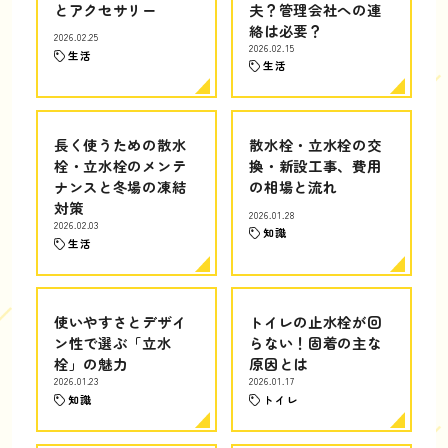
とアクセサリー
夫？管理会社への連
絡は必要？
2026.02.25
2026.02.15
生活
生活
長く使うための散水
散水栓・立水栓の交
栓・立水栓のメンテ
換・新設工事、費用
ナンスと冬場の凍結
の相場と流れ
対策
2026.01.28
2026.02.03
知識
生活
使いやすさとデザイ
トイレの止水栓が回
ン性で選ぶ「立水
らない！固着の主な
栓」の魅力
原因とは
2026.01.23
2026.01.17
知識
トイレ