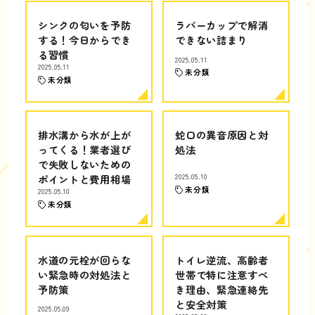
シンクの匂いを予防
ラバーカップで解消
する！今日からでき
できない詰まり
る習慣
2025.05.11
2025.05.11
未分類
未分類
排水溝から水が上が
蛇口の異音原因と対
ってくる！業者選び
処法
で失敗しないための
ポイントと費用相場
2025.05.10
未分類
2025.05.10
未分類
水道の元栓が回らな
トイレ逆流、高齢者
い緊急時の対処法と
世帯で特に注意すべ
予防策
き理由、緊急連絡先
と安全対策
2025.05.09