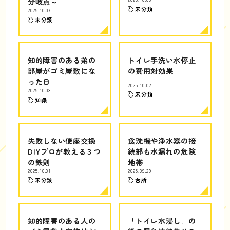
分岐点～
未分類
2025.10.07
未分類
知的障害のある弟の
トイレ手洗い水停止
部屋がゴミ屋敷にな
の費用対効果
った日
2025.10.02
2025.10.03
未分類
知識
失敗しない便座交換
食洗機や浄水器の接
DIYプロが教える３つ
続部も水漏れの危険
の鉄則
地帯
2025.10.01
2025.09.29
未分類
台所
知的障害のある人の
「トイレ水浸し」の