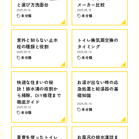
と選び方洗面台
メーカー比較
2025.05.16
2025.05.15
未分類
未分類
意外と知らない止水
トイレ換気扇交換の
栓の種類と役割
タイミング
2025.05.15
2025.05.14
未分類
未分類
快適な住まいの秘
お湯が出ない時の応
訣！排水溝の役割か
急処置と給湯器の基
ら掃除、DIY修理まで
礎知識
徹底ガイド
2025.05.14
2025.05.14
未分類
未分類
重曹を使ったトイレ
お風呂の排水溝詰ま