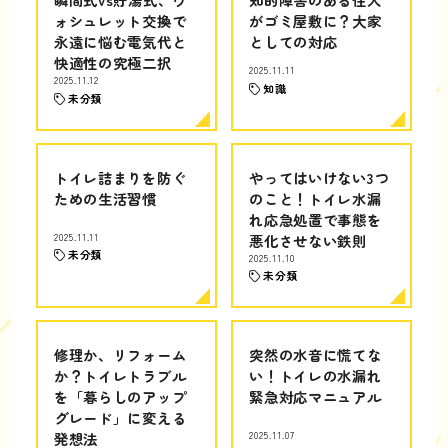
ォシュレット交換で
がゴミ屋敷に？大家
永遠に悩む電気代と
としての対応
快適性の究極二択
2025.11.11
2025.11.12
知識
未分類
トイレ詰まりを防ぐ
やってはいけない3つ
ための生活習慣
のこと！トイレ水漏
れ応急処置で事態を
2025.11.11
悪化させない鉄則
未分類
2025.11.10
未分類
修理か、リフォーム
突然の水音に慌てな
か？トイレトラブル
い！トイレの水漏れ
を「暮らしのアップ
緊急対応マニュアル
グレード」に変える
発想法
2025.11.07