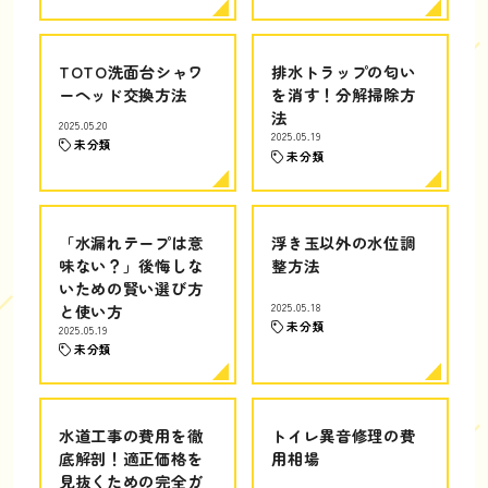
TOTO洗面台シャワ
排水トラップの匂い
ーヘッド交換方法
を消す！分解掃除方
法
2025.05.20
2025.05.19
未分類
未分類
「水漏れテープは意
浮き玉以外の水位調
味ない？」後悔しな
整方法
いための賢い選び方
と使い方
2025.05.18
未分類
2025.05.19
未分類
水道工事の費用を徹
トイレ異音修理の費
底解剖！適正価格を
用相場
見抜くための完全ガ