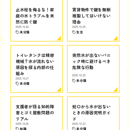
止水栓を侮るな！家
賃貸物件で鍵を無断
庭の水トラブルを未
複製してはいけない
然に防ぐ鍵
理由
2025.10.30
2025.10.29
未分類
生活
トイレタンクは精密
突然水が出ないパニ
機械？水が流れない
ック時に避けるべき
原因を探る内部の仕
危険な行動
組み
2025.10.25
2025.10.27
未分類
未分類
支援者が語る知的障
蛇口から水が出ない
害とゴミ屋敷問題の
ときの原因究明ガイ
リアル
ド
2025.10.25
2025.10.22
知識
未分類