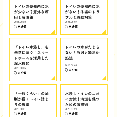
トイレの便器内に水
トイレの便器内に水
が少ない？意外な原
がない！冬場のトラ
因と解決策
ブルと凍結対策
2025.08.08
2025.08.07
未分類
未分類
「トイレ水浸し」を
トイレの水がたまら
未然に防ぐ！スマー
ない！原因と緊急対
トホームを活用した
処法
漏水検知
2025.08.03
2025.08.06
未分類
未分類
「一枚くらい」の油
水浸しトイレのニオ
断が招くトイレ詰ま
イ対策！清潔を保つ
りの確率
ための清掃術
2025.08.01
2025.07.21
未分類
未分類