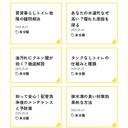
賃貸暮らしトイレ故
あなたの水道代なぜ
障の疑問解決
高い？隠れた原因を
探る
2025.05.27
2025.05.26
未分類
未分類
油汚れにクエン酸が
タンクなしトイレの
効く？徹底解説
仕組みと種類
2025.05.26
2025.05.25
未分類
未分類
知って安心！配管洗
排水溝の臭い対策効
浄後のメンテナンス
果的な方法
と予防策
2025.05.24
2025.05.25
未分類
未分類