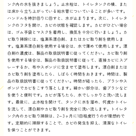
ンク内の水を抜きましょう。止水栓は、トイレタンクの横、また
は床から立ち上がっている給水管についていることが多いです。
ハンドルを時計回りに回すと、水が止まります。次に、トイレタ
ンクのフタを開け、カビの状態を確認します。カビがひどい場合
は、ゴム手袋とマスクを着用し、換気を十分に行いましょう。カ
ビ取り掃除には、塩素系漂白剤、またはカビ取り剤を使用しま
す。塩素系漂白剤を使用する場合は、水で薄めて使用します。漂
白剤の濃度は、製品の取扱説明書に従ってください。カビ取り剤
を使用する場合は、製品の取扱説明書に従って、直接カビにスプ
レーするか、布やスポンジに含ませて塗布します。漂白剤または
カビ取り剤を塗布したら、しばらく時間をおきます。時間は、製
品の取扱説明書に従ってください。時間が経ったら、ブラシやス
ポンジでカビをこすり落とします。細かい部分は、歯ブラシなど
を使うと便利です。カビが落ちたら、水でしっかりと洗い流しま
す。最後に、止水栓を開けて、タンクに水を溜め、何度かトイレ
を流して、漂白剤やカビ取り剤を完全に洗い流します。トイレタ
ンク内のカビ取り掃除は、2～3ヶ月に1回程度行うのが理想的で
す。定期的に掃除することで、カビの発生を抑え、清潔なトイレ
を保つことができます。