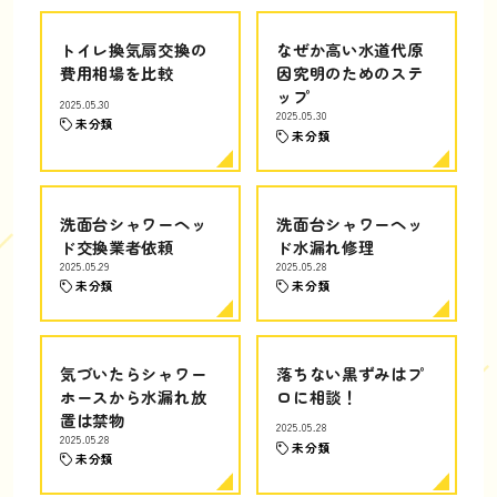
トイレ換気扇交換の
なぜか高い水道代原
費用相場を比較
因究明のためのステ
ップ
2025.05.30
2025.05.30
未分類
未分類
洗面台シャワーヘッ
洗面台シャワーヘッ
ド交換業者依頼
ド水漏れ修理
2025.05.29
2025.05.28
未分類
未分類
気づいたらシャワー
落ちない黒ずみはプ
ホースから水漏れ放
ロに相談！
置は禁物
2025.05.28
2025.05.28
未分類
未分類