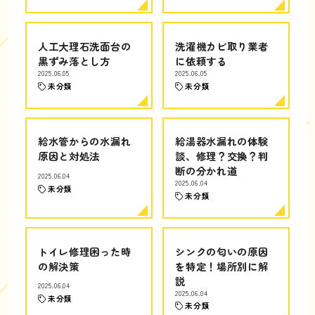
人工大理石洗面台の
洗濯機カビ取り業者
黒ずみ落とし方
に依頼する
2025.06.05
2025.06.05
未分類
未分類
給水管からの水漏れ
給湯器水漏れの体験
原因と対処法
談、修理？交換？判
断の分かれ道
2025.06.04
2025.06.04
未分類
未分類
トイレ修理困った時
シンクの匂いの原因
の解決策
を特定！場所別に解
説
2025.06.04
2025.06.04
未分類
未分類