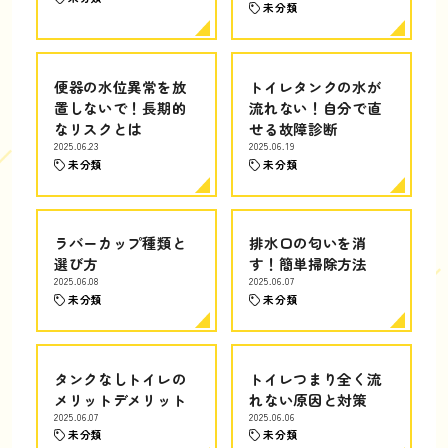
未分類
便器の水位異常を放
トイレタンクの水が
置しないで！長期的
流れない！自分で直
なリスクとは
せる故障診断
2025.06.23
2025.06.19
未分類
未分類
ラバーカップ種類と
排水口の匂いを消
選び方
す！簡単掃除方法
2025.06.08
2025.06.07
未分類
未分類
タンクなしトイレの
トイレつまり全く流
メリットデメリット
れない原因と対策
2025.06.07
2025.06.06
未分類
未分類