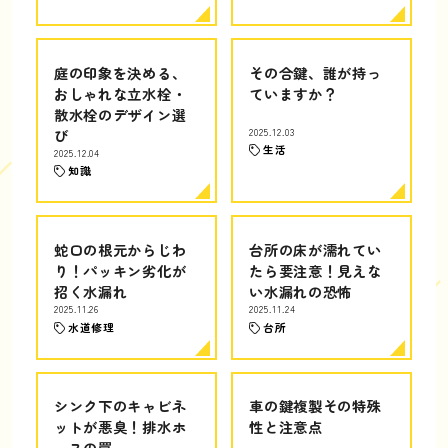
庭の印象を決める、
その合鍵、誰が持っ
おしゃれな立水栓・
ていますか？
散水栓のデザイン選
び
2025.12.03
生活
2025.12.04
知識
蛇口の根元からじわ
台所の床が濡れてい
り！パッキン劣化が
たら要注意！見えな
招く水漏れ
い水漏れの恐怖
2025.11.26
2025.11.24
水道修理
台所
シンク下のキャビネ
車の鍵複製その特殊
ットが悪臭！排水ホ
性と注意点
ースの罠