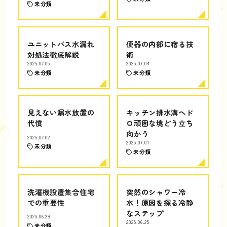
未分類
ユニットバス水漏れ
便器の内部に宿る技
対処法徹底解説
術
2025.07.05
2025.07.04
未分類
未分類
見えない漏水放置の
キッチン排水溝ヘド
代償
ロ頑固な塊どう立ち
向かう
2025.07.02
2025.07.01
未分類
未分類
洗濯機設置集合住宅
突然のシャワー冷
での重要性
水！原因を探る冷静
なステップ
2025.06.29
2025.06.25
未分類