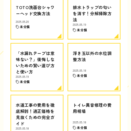
TOTO洗面台シャワ
排水トラップの匂い
ーヘッド交換方法
を消す！分解掃除方
法
2025.05.20
2025.05.19
未分類
未分類
「水漏れテープは意
浮き玉以外の水位調
味ない？」後悔しな
整方法
いための賢い選び方
と使い方
2025.05.18
未分類
2025.05.19
未分類
水道工事の費用を徹
トイレ異音修理の費
底解剖！適正価格を
用相場
見抜くための完全ガ
イド
2025.05.18
未分類
2025.05.18