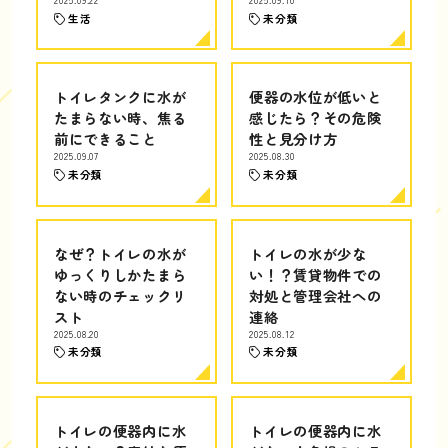
生活
未分類
トイレタンクに水が
便器の水位が低いと
たまらない時、焦る
感じたら？その危険
前にできること
性と見分け方
2025.09.07
2025.08.30
未分類
未分類
なぜ？トイレの水が
トイレの水が少な
ゆっくりしかたまら
い！？賃貸物件での
ない時のチェックリ
対処と管理会社への
スト
連絡
2025.08.20
2025.08.12
未分類
未分類
トイレの便器内に水
トイレの便器内に水