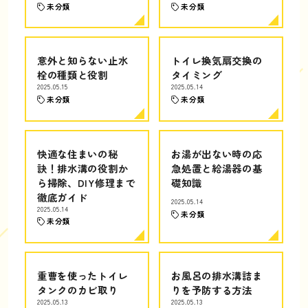
未分類
未分類
意外と知らない止水
トイレ換気扇交換の
栓の種類と役割
タイミング
2025.05.15
2025.05.14
未分類
未分類
快適な住まいの秘
お湯が出ない時の応
訣！排水溝の役割か
急処置と給湯器の基
ら掃除、DIY修理まで
礎知識
徹底ガイド
2025.05.14
2025.05.14
未分類
未分類
重曹を使ったトイレ
お風呂の排水溝詰ま
タンクのカビ取り
りを予防する方法
2025.05.13
2025.05.13