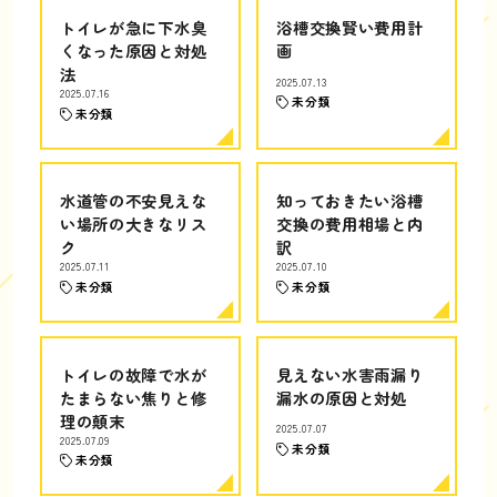
トイレが急に下水臭
浴槽交換賢い費用計
くなった原因と対処
画
法
2025.07.13
2025.07.16
未分類
未分類
水道管の不安見えな
知っておきたい浴槽
い場所の大きなリス
交換の費用相場と内
ク
訳
2025.07.11
2025.07.10
未分類
未分類
トイレの故障で水が
見えない水害雨漏り
たまらない焦りと修
漏水の原因と対処
理の顛末
2025.07.07
2025.07.09
未分類
未分類