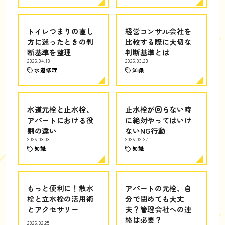
トイレつまりの直し
経営コンサル会社を
方に迷ったときの判
比較する際に大切な
断基準を整理
判断基準とは
2026.04.18
2026.03.23
水道修理
知識
水道元栓と止水栓、
止水栓が回らない時
アパートにおける役
に絶対やってはいけ
割の違い
ないNG行動
2026.03.03
2026.02.27
知識
知識
もっと便利に！散水
アパートの元栓、自
栓と立水栓の活用術
分で閉めても大丈
とアクセサリー
夫？管理会社への連
絡は必要？
2026.02.25