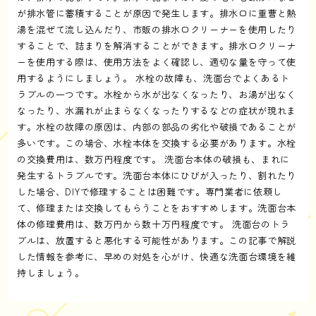
が排水管に蓄積することが原因で発生します。排水口に重曹と熱
湯を混ぜて流し込んだり、市販の排水口クリーナーを使用したり
することで、詰まりを解消することができます。排水口クリーナ
ーを使用する際は、使用方法をよく確認し、適切な量を守って使
用するようにしましょう。 水栓の故障も、洗面台でよくあるト
ラブルの一つです。水栓から水が出なくなったり、お湯が出なく
なったり、水漏れが止まらなくなったりするなどの症状が現れま
す。水栓の故障の原因は、内部の部品の劣化や破損であることが
多いです。この場合、水栓本体を交換する必要があります。水栓
の交換費用は、数万円程度です。 洗面台本体の破損も、まれに
発生するトラブルです。洗面台本体にひびが入ったり、割れたり
した場合、DIYで修理することは困難です。専門業者に依頼し
て、修理または交換してもらうことをおすすめします。洗面台本
体の修理費用は、数万円から数十万円程度です。 洗面台のトラ
ブルは、放置すると悪化する可能性があります。この記事で解説
した情報を参考に、早めの対処を心がけ、快適な洗面台環境を維
持しましょう。