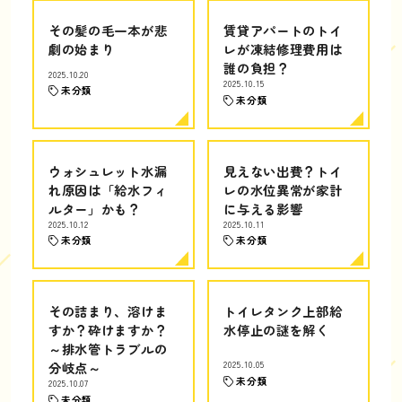
その髪の毛一本が悲
賃貸アパートのトイ
劇の始まり
レが凍結修理費用は
誰の負担？
2025.10.20
2025.10.15
未分類
未分類
ウォシュレット水漏
見えない出費？トイ
れ原因は「給水フィ
レの水位異常が家計
ルター」かも？
に与える影響
2025.10.12
2025.10.11
未分類
未分類
その詰まり、溶けま
トイレタンク上部給
すか？砕けますか？
水停止の謎を解く
～排水管トラブルの
分岐点～
2025.10.05
未分類
2025.10.07
未分類