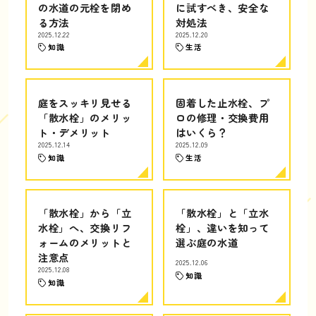
の水道の元栓を閉め
に試すべき、安全な
る方法
対処法
2025.12.22
2025.12.20
知識
生活
庭をスッキリ見せる
固着した止水栓、プ
「散水栓」のメリッ
ロの修理・交換費用
ト・デメリット
はいくら？
2025.12.14
2025.12.09
知識
生活
「散水栓」から「立
「散水栓」と「立水
水栓」へ、交換リフ
栓」、違いを知って
ォームのメリットと
選ぶ庭の水道
注意点
2025.12.06
2025.12.08
知識
知識