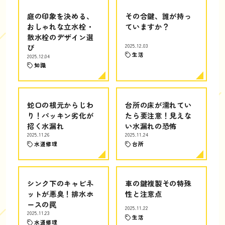
庭の印象を決める、
その合鍵、誰が持っ
おしゃれな立水栓・
ていますか？
散水栓のデザイン選
び
2025.12.03
生活
2025.12.04
知識
蛇口の根元からじわ
台所の床が濡れてい
り！パッキン劣化が
たら要注意！見えな
招く水漏れ
い水漏れの恐怖
2025.11.26
2025.11.24
水道修理
台所
シンク下のキャビネ
車の鍵複製その特殊
ットが悪臭！排水ホ
性と注意点
ースの罠
2025.11.22
2025.11.23
生活
水道修理