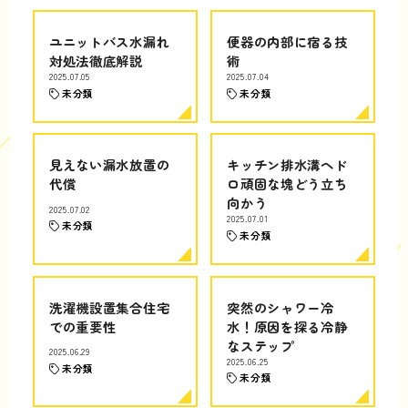
ユニットバス水漏れ
便器の内部に宿る技
対処法徹底解説
術
2025.07.05
2025.07.04
未分類
未分類
見えない漏水放置の
キッチン排水溝ヘド
代償
ロ頑固な塊どう立ち
向かう
2025.07.02
2025.07.01
未分類
未分類
洗濯機設置集合住宅
突然のシャワー冷
での重要性
水！原因を探る冷静
なステップ
2025.06.29
2025.06.25
未分類
未分類