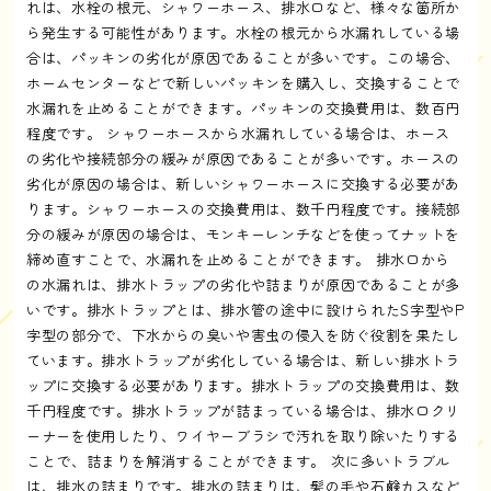
れは、水栓の根元、シャワーホース、排水口など、様々な箇所か
ら発生する可能性があります。水栓の根元から水漏れしている場
合は、パッキンの劣化が原因であることが多いです。この場合、
ホームセンターなどで新しいパッキンを購入し、交換することで
水漏れを止めることができます。パッキンの交換費用は、数百円
程度です。 シャワーホースから水漏れしている場合は、ホース
の劣化や接続部分の緩みが原因であることが多いです。ホースの
劣化が原因の場合は、新しいシャワーホースに交換する必要があ
ります。シャワーホースの交換費用は、数千円程度です。接続部
分の緩みが原因の場合は、モンキーレンチなどを使ってナットを
締め直すことで、水漏れを止めることができます。 排水口から
の水漏れは、排水トラップの劣化や詰まりが原因であることが多
いです。排水トラップとは、排水管の途中に設けられたS字型やP
字型の部分で、下水からの臭いや害虫の侵入を防ぐ役割を果たし
ています。排水トラップが劣化している場合は、新しい排水トラ
ップに交換する必要があります。排水トラップの交換費用は、数
千円程度です。排水トラップが詰まっている場合は、排水口クリ
ーナーを使用したり、ワイヤーブラシで汚れを取り除いたりする
ことで、詰まりを解消することができます。 次に多いトラブル
は、排水の詰まりです。排水の詰まりは、髪の毛や石鹸カスなど