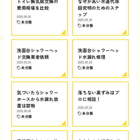
トイレ換気扇交換の
なぜか高い水道代原
費用相場を比較
因究明のためのステ
ップ
2025.05.30
2025.05.30
未分類
未分類
洗面台シャワーヘッ
洗面台シャワーヘッ
ド交換業者依頼
ド水漏れ修理
2025.05.29
2025.05.28
未分類
未分類
気づいたらシャワー
落ちない黒ずみはプ
ホースから水漏れ放
ロに相談！
置は禁物
2025.05.28
2025.05.28
未分類
未分類