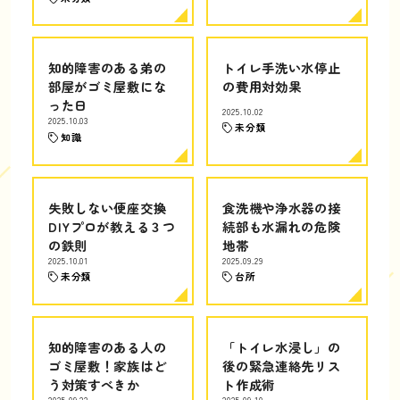
知的障害のある弟の
トイレ手洗い水停止
部屋がゴミ屋敷にな
の費用対効果
った日
2025.10.02
2025.10.03
未分類
知識
失敗しない便座交換
食洗機や浄水器の接
DIYプロが教える３つ
続部も水漏れの危険
の鉄則
地帯
2025.10.01
2025.09.29
未分類
台所
知的障害のある人の
「トイレ水浸し」の
ゴミ屋敷！家族はど
後の緊急連絡先リス
う対策すべきか
ト作成術
2025.09.22
2025.09.10