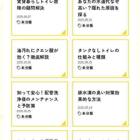
賃貸暮らしトイレ故
あなたの水道代なぜ
障の疑問解決
高い？隠れた原因を
探る
2025.05.27
2025.05.26
未分類
未分類
油汚れにクエン酸が
タンクなしトイレの
効く？徹底解説
仕組みと種類
2025.05.26
2025.05.25
未分類
未分類
知って安心！配管洗
排水溝の臭い対策効
浄後のメンテナンス
果的な方法
と予防策
2025.05.24
2025.05.25
未分類
未分類