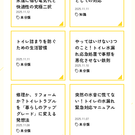
永遠に悩む電気代と
としての対応
快適性の究極二択
2025.11.11
2025.11.12
知識
未分類
トイレ詰まりを防ぐ
やってはいけない3つ
ための生活習慣
のこと！トイレ水漏
れ応急処置で事態を
2025.11.11
悪化させない鉄則
未分類
2025.11.10
未分類
修理か、リフォーム
突然の水音に慌てな
か？トイレトラブル
い！トイレの水漏れ
を「暮らしのアップ
緊急対応マニュアル
グレード」に変える
発想法
2025.11.07
未分類
2025.11.08
未分類