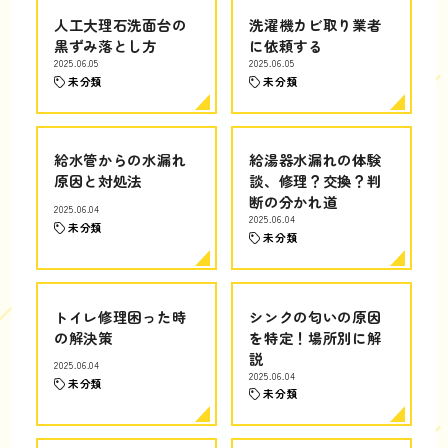
人工大理石洗面台の
洗濯機カビ取り業者
黒ずみ落とし方
に依頼する
2025.06.05
2025.06.05
未分類
未分類
給水管からの水漏れ
給湯器水漏れの体験
原因と対処法
談、修理？交換？判
断の分かれ道
2025.06.04
2025.06.04
未分類
未分類
トイレ修理困った時
シンクの匂いの原因
の解決策
を特定！場所別に解
説
2025.06.04
2025.06.04
未分類
未分類