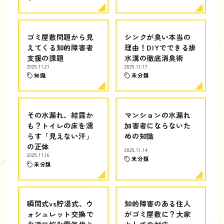
ゴミ屋敷問題から見
シンクが臭い本当の
えてくる知的障害者
理由！DIYでできる排
支援の課題
水溝の徹底消臭術
2025.11.21
2025.11.17
知識
未分類
その水漏れ、結露か
マンションの水漏れ
も？トイレの床を濡
加害者にならないた
らす「見えない汗」
めの知識
の正体
2025.11.14
2025.11.16
未分類
未分類
瞬間式vs貯湯式、ウ
知的障害のある住人
ォシュレット交換で
がゴミ屋敷に？大家