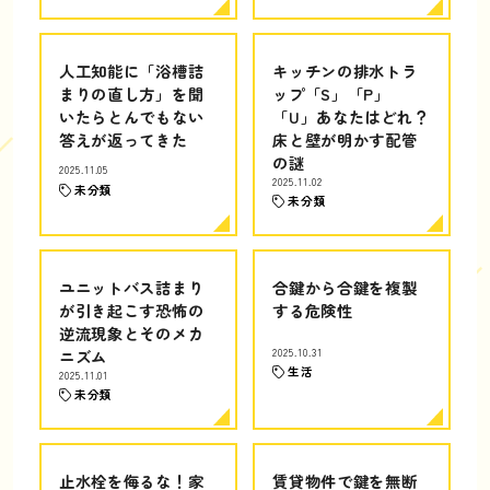
人工知能に「浴槽詰
キッチンの排水トラ
まりの直し方」を聞
ップ「S」「P」
いたらとんでもない
「U」あなたはどれ？
答えが返ってきた
床と壁が明かす配管
の謎
2025.11.05
2025.11.02
未分類
未分類
ユニットバス詰まり
合鍵から合鍵を複製
が引き起こす恐怖の
する危険性
逆流現象とそのメカ
ニズム
2025.10.31
生活
2025.11.01
未分類
止水栓を侮るな！家
賃貸物件で鍵を無断