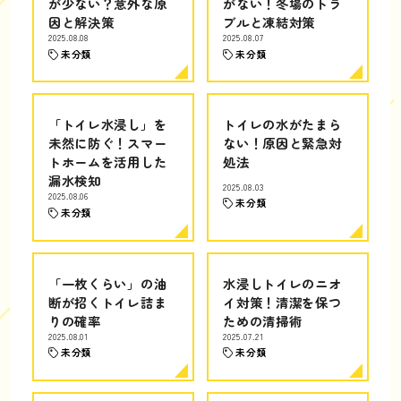
が少ない？意外な原
がない！冬場のトラ
因と解決策
ブルと凍結対策
2025.08.08
2025.08.07
未分類
未分類
「トイレ水浸し」を
トイレの水がたまら
未然に防ぐ！スマー
ない！原因と緊急対
トホームを活用した
処法
漏水検知
2025.08.03
2025.08.06
未分類
未分類
「一枚くらい」の油
水浸しトイレのニオ
断が招くトイレ詰ま
イ対策！清潔を保つ
りの確率
ための清掃術
2025.08.01
2025.07.21
未分類
未分類