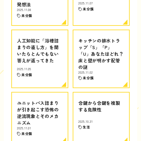
発想法
2025.11.07
未分類
2025.11.08
未分類
人工知能に「浴槽詰
キッチンの排水トラ
まりの直し方」を聞
ップ「S」「P」
いたらとんでもない
「U」あなたはどれ？
答えが返ってきた
床と壁が明かす配管
の謎
2025.11.05
2025.11.02
未分類
未分類
ユニットバス詰まり
合鍵から合鍵を複製
が引き起こす恐怖の
する危険性
逆流現象とそのメカ
ニズム
2025.10.31
生活
2025.11.01
未分類