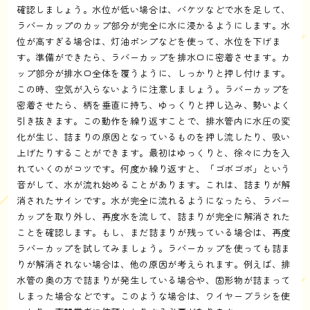
確認しましょう。水位が低い場合は、バケツなどで水を足して、
ラバーカップのカップ部分が完全に水に浸かるようにします。水
位が高すぎる場合は、灯油ポンプなどを使って、水位を下げま
す。準備ができたら、ラバーカップを排水口に密着させます。カ
ップ部分が排水口全体を覆うように、しっかりと押し付けます。
この時、空気が入らないように注意しましょう。ラバーカップを
密着させたら、柄を垂直に持ち、ゆっくりと押し込み、勢いよく
引き抜きます。この動作を繰り返すことで、排水管内に水圧の変
化が生じ、詰まりの原因となっているものを押し流したり、吸い
上げたりすることができます。最初はゆっくりと、徐々に力を入
れていくのがコツです。何度か繰り返すと、「ゴボゴボ」という
音がして、水が流れ始めることがあります。これは、詰まりが解
消されたサインです。水が完全に流れるようになったら、ラバー
カップを取り外し、再度水を流して、詰まりが完全に解消された
ことを確認します。もし、まだ詰まりが残っている場合は、再度
ラバーカップを試してみましょう。ラバーカップを使っても詰ま
りが解消されない場合は、他の原因が考えられます。例えば、排
水管の奥の方で詰まりが発生している場合や、固形物が詰まって
しまった場合などです。このような場合は、ワイヤーブラシを使