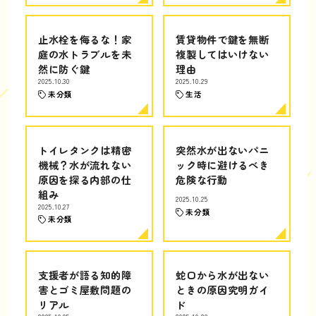
止水栓を侮るな！家
賃貸物件で鍵を無断
庭の水トラブルを未
複製してはいけない
然に防ぐ鍵
理由
2025.10.30
2025.10.29
未分類
生活
トイレタンクは精密
突然水が出ないパニ
機械？水が流れない
ック時に避けるべき
原因を探る内部の仕
危険な行動
組み
2025.10.25
2025.10.27
未分類
未分類
支援者が語る知的障
蛇口から水が出ない
害とゴミ屋敷問題の
ときの原因究明ガイ
リアル
ド