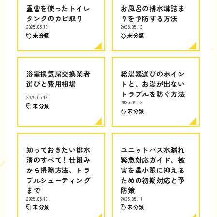
重曹を使ったトイレ
お風呂の排水溝詰ま
タンクのカビ取り
りを予防する方法
2025.05.13
2025.05.13
未分類
未分類
浴室換気扇交換業者
給湯器選びのポイン
選びと費用相場
トと、お湯が出ない
トラブルを防ぐ方法
2025.05.12
2025.05.12
未分類
未分類
知っておきたい排水
ユニットバス水漏れ
溝のすべて！仕組み
緊急対応ガイド、被
から掃除方法、トラ
害を最小限に抑える
ブルシューティング
ための初期対応と予
まで
防策
2025.05.12
2025.05.11
未分類
未分類