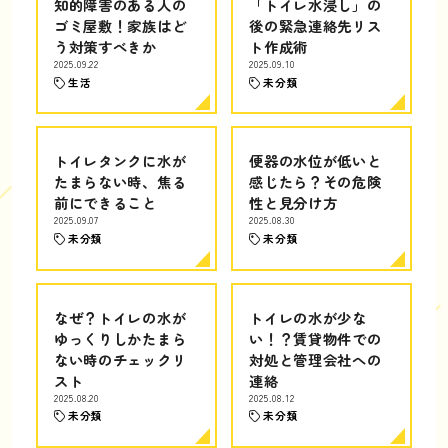
知的障害のある人の
「トイレ水浸し」の
ゴミ屋敷！家族はど
後の緊急連絡先リス
う対策すべきか
ト作成術
2025.09.22
2025.09.10
生活
未分類
トイレタンクに水が
便器の水位が低いと
たまらない時、焦る
感じたら？その危険
前にできること
性と見分け方
2025.09.07
2025.08.30
未分類
未分類
なぜ？トイレの水が
トイレの水が少な
ゆっくりしかたまら
い！？賃貸物件での
ない時のチェックリ
対処と管理会社への
スト
連絡
2025.08.20
2025.08.12
未分類
未分類