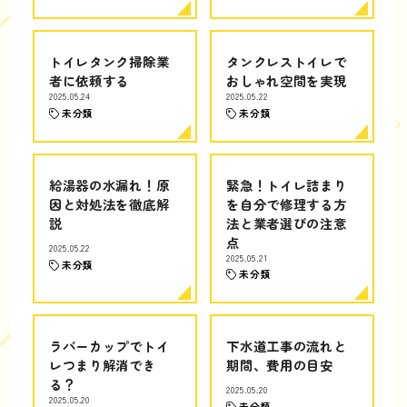
トイレタンク掃除業
タンクレストイレで
者に依頼する
おしゃれ空間を実現
2025.05.24
2025.05.22
未分類
未分類
給湯器の水漏れ！原
緊急！トイレ詰まり
因と対処法を徹底解
を自分で修理する方
説
法と業者選びの注意
点
2025.05.22
2025.05.21
未分類
未分類
ラバーカップでトイ
下水道工事の流れと
レつまり解消でき
期間、費用の目安
る？
2025.05.20
2025.05.20
未分類