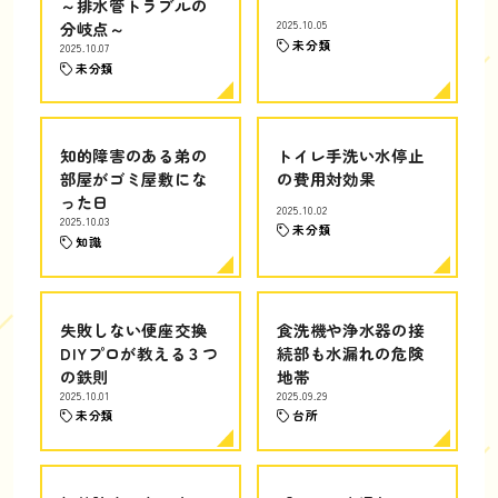
～排水管トラブルの
分岐点～
2025.10.05
未分類
2025.10.07
未分類
知的障害のある弟の
トイレ手洗い水停止
部屋がゴミ屋敷にな
の費用対効果
った日
2025.10.02
2025.10.03
未分類
知識
失敗しない便座交換
食洗機や浄水器の接
DIYプロが教える３つ
続部も水漏れの危険
の鉄則
地帯
2025.10.01
2025.09.29
未分類
台所