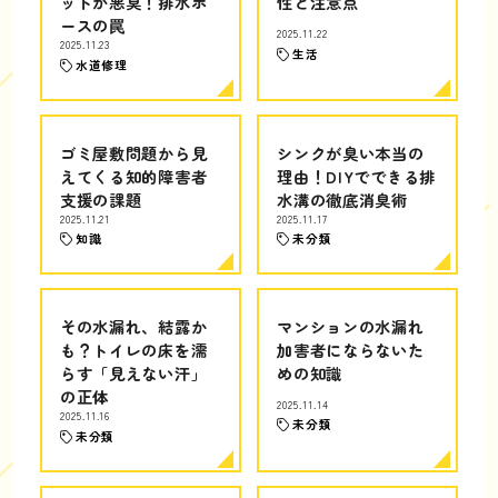
ットが悪臭！排水ホ
性と注意点
ースの罠
2025.11.22
2025.11.23
生活
水道修理
ゴミ屋敷問題から見
シンクが臭い本当の
えてくる知的障害者
理由！DIYでできる排
支援の課題
水溝の徹底消臭術
2025.11.21
2025.11.17
知識
未分類
その水漏れ、結露か
マンションの水漏れ
も？トイレの床を濡
加害者にならないた
らす「見えない汗」
めの知識
の正体
2025.11.14
2025.11.16
未分類
未分類