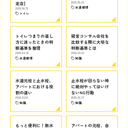
定店】
2026.05.20
水道修理
2026.06.15
トイレ
トイレつまりの直し
経営コンサル会社を
方に迷ったときの判
比較する際に大切な
断基準を整理
判断基準とは
2026.04.18
2026.03.23
水道修理
知識
水道元栓と止水栓、
止水栓が回らない時
アパートにおける役
に絶対やってはいけ
割の違い
ないNG行動
2026.03.03
2026.02.27
知識
知識
もっと便利に！散水
アパートの元栓、自