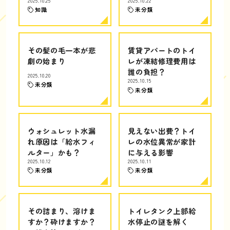
2025.10.25
2025.10.22
知識
未分類
その髪の毛一本が悲
賃貸アパートのトイ
劇の始まり
レが凍結修理費用は
誰の負担？
2025.10.20
2025.10.15
未分類
未分類
ウォシュレット水漏
見えない出費？トイ
れ原因は「給水フィ
レの水位異常が家計
ルター」かも？
に与える影響
2025.10.12
2025.10.11
未分類
未分類
その詰まり、溶けま
トイレタンク上部給
すか？砕けますか？
水停止の謎を解く