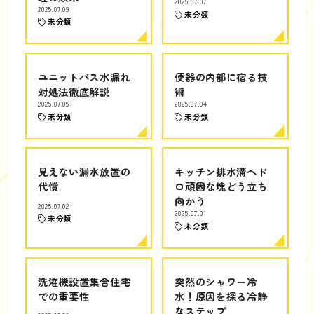
2025.07.07
2025.07.09
未分類
未分類
ユニットバス水漏れ
便器の内部に宿る技
対処法徹底解説
術
2025.07.05
2025.07.04
未分類
未分類
見えない漏水放置の
キッチン排水溝ヘド
代償
ロ頑固な塊どう立ち
向かう
2025.07.02
2025.07.01
未分類
未分類
洗濯機設置集合住宅
突然のシャワー冷
での重要性
水！原因を探る冷静
なステップ