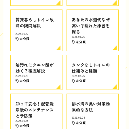
賃貸暮らしトイレ故
あなたの水道代なぜ
障の疑問解決
高い？隠れた原因を
探る
2025.05.27
2025.05.26
未分類
未分類
油汚れにクエン酸が
タンクなしトイレの
効く？徹底解説
仕組みと種類
2025.05.26
2025.05.25
未分類
未分類
知って安心！配管洗
排水溝の臭い対策効
浄後のメンテナンス
果的な方法
と予防策
2025.05.24
2025.05.25
未分類
未分類