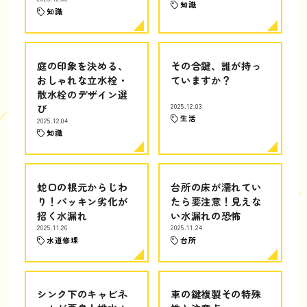
知識
知識
庭の印象を決める、
その合鍵、誰が持っ
おしゃれな立水栓・
ていますか？
散水栓のデザイン選
び
2025.12.03
生活
2025.12.04
知識
蛇口の根元からじわ
台所の床が濡れてい
り！パッキン劣化が
たら要注意！見えな
招く水漏れ
い水漏れの恐怖
2025.11.26
2025.11.24
水道修理
台所
シンク下のキャビネ
車の鍵複製その特殊