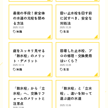
最後の手段！家全体
固い止水栓を回す前
の水道の元栓を閉め
に試すべき、安全な
る方法
対処法
2025.12.22
2025.12.20
知識
生活
庭をスッキリ見せる
固着した止水栓、プ
「散水栓」のメリッ
ロの修理・交換費用
ト・デメリット
はいくら？
2025.12.14
2025.12.09
知識
生活
「散水栓」から「立
「散水栓」と「立水
水栓」へ、交換リフ
栓」、違いを知って
ォームのメリットと
選ぶ庭の水道
注意点
2025.12.06
2025.12.08