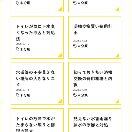
未分類
未分類
トイレが急に下水臭
浴槽交換賢い費用計
くなった原因と対処
画
法
2025.07.13
2025.07.16
未分類
未分類
水道管の不安見えな
知っておきたい浴槽
い場所の大きなリス
交換の費用相場と内
ク
訳
2025.07.11
2025.07.10
未分類
未分類
トイレの故障で水が
見えない水害雨漏り
たまらない焦りと修
漏水の原因と対処
理の顛末