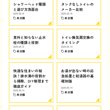
シャワーヘッド種類
タンクなしトイレの
と選び方洗面台
メーカー比較
2025.05.16
2025.05.15
未分類
未分類
意外と知らない止水
トイレ換気扇交換の
栓の種類と役割
タイミング
2025.05.15
2025.05.14
未分類
未分類
快適な住まいの秘
お湯が出ない時の応
訣！排水溝の役割か
急処置と給湯器の基
ら掃除、DIY修理まで
礎知識
徹底ガイド
2025.05.14
2025.05.14
未分類
未分類