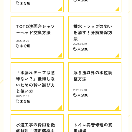
未分類
TOTO洗面台シャワ
排水トラップの匂い
ーヘッド交換方法
を消す！分解掃除方
法
2025.05.20
2025.05.19
未分類
未分類
「水漏れテープは意
浮き玉以外の水位調
味ない？」後悔しな
整方法
いための賢い選び方
と使い方
2025.05.18
未分類
2025.05.19
未分類
水道工事の費用を徹
トイレ異音修理の費
底解剖！適正価格を
用相場