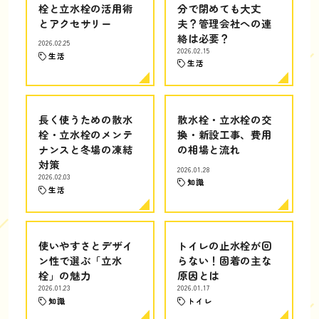
栓と立水栓の活用術
分で閉めても大丈
とアクセサリー
夫？管理会社への連
絡は必要？
2026.02.25
2026.02.15
生活
生活
長く使うための散水
散水栓・立水栓の交
栓・立水栓のメンテ
換・新設工事、費用
ナンスと冬場の凍結
の相場と流れ
対策
2026.01.28
2026.02.03
知識
生活
使いやすさとデザイ
トイレの止水栓が回
ン性で選ぶ「立水
らない！固着の主な
栓」の魅力
原因とは
2026.01.23
2026.01.17
知識
トイレ