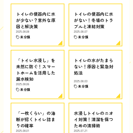
トイレの便器内に水
トイレの便器内に水
が少ない？意外な原
がない！冬場のトラ
因と解決策
ブルと凍結対策
2025.08.08
2025.08.07
未分類
未分類
「トイレ水浸し」を
トイレの水がたまら
未然に防ぐ！スマー
ない！原因と緊急対
トホームを活用した
処法
漏水検知
2025.08.03
2025.08.06
未分類
未分類
「一枚くらい」の油
水浸しトイレのニオ
断が招くトイレ詰ま
イ対策！清潔を保つ
りの確率
ための清掃術
2025.08.01
2025.07.21