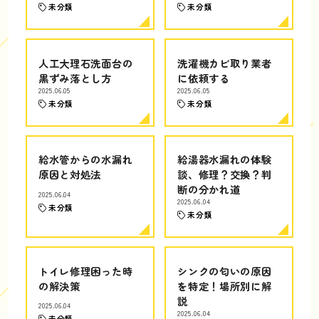
未分類
未分類
人工大理石洗面台の
洗濯機カビ取り業者
黒ずみ落とし方
に依頼する
2025.06.05
2025.06.05
未分類
未分類
給水管からの水漏れ
給湯器水漏れの体験
原因と対処法
談、修理？交換？判
断の分かれ道
2025.06.04
2025.06.04
未分類
未分類
トイレ修理困った時
シンクの匂いの原因
の解決策
を特定！場所別に解
説
2025.06.04
2025.06.04
未分類