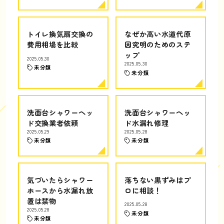
トイレ換気扇交換の
なぜか高い水道代原
費用相場を比較
因究明のためのステ
ップ
2025.05.30
2025.05.30
未分類
未分類
洗面台シャワーヘッ
洗面台シャワーヘッ
ド交換業者依頼
ド水漏れ修理
2025.05.29
2025.05.28
未分類
未分類
気づいたらシャワー
落ちない黒ずみはプ
ホースから水漏れ放
ロに相談！
置は禁物
2025.05.28
2025.05.28
未分類
未分類