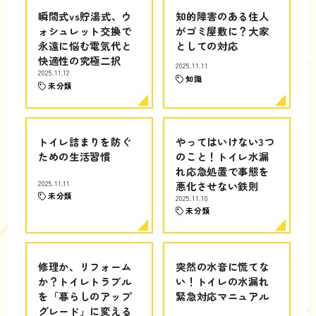
瞬間式vs貯湯式、ウ
知的障害のある住人
ォシュレット交換で
がゴミ屋敷に？大家
永遠に悩む電気代と
としての対応
快適性の究極二択
2025.11.11
2025.11.12
知識
未分類
トイレ詰まりを防ぐ
やってはいけない3つ
ための生活習慣
のこと！トイレ水漏
れ応急処置で事態を
2025.11.11
悪化させない鉄則
未分類
2025.11.10
未分類
修理か、リフォーム
突然の水音に慌てな
か？トイレトラブル
い！トイレの水漏れ
を「暮らしのアップ
緊急対応マニュアル
グレード」に変える