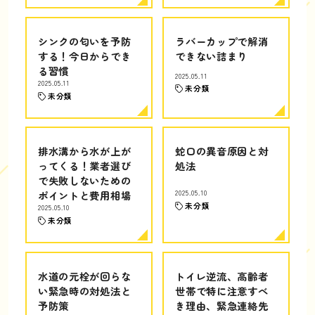
シンクの匂いを予防
ラバーカップで解消
する！今日からでき
できない詰まり
る習慣
2025.05.11
2025.05.11
未分類
未分類
排水溝から水が上が
蛇口の異音原因と対
ってくる！業者選び
処法
で失敗しないための
ポイントと費用相場
2025.05.10
未分類
2025.05.10
未分類
水道の元栓が回らな
トイレ逆流、高齢者
い緊急時の対処法と
世帯で特に注意すべ
予防策
き理由、緊急連絡先