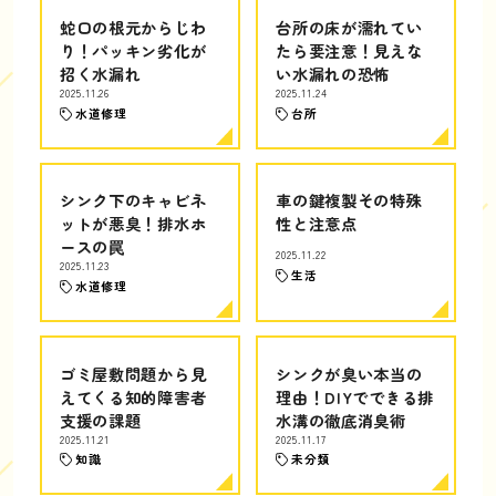
蛇口の根元からじわ
台所の床が濡れてい
り！パッキン劣化が
たら要注意！見えな
招く水漏れ
い水漏れの恐怖
2025.11.26
2025.11.24
水道修理
台所
シンク下のキャビネ
車の鍵複製その特殊
ットが悪臭！排水ホ
性と注意点
ースの罠
2025.11.22
2025.11.23
生活
水道修理
ゴミ屋敷問題から見
シンクが臭い本当の
えてくる知的障害者
理由！DIYでできる排
支援の課題
水溝の徹底消臭術
2025.11.21
2025.11.17
知識
未分類