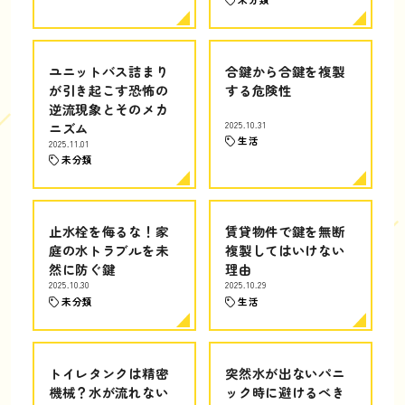
ユニットバス詰まり
合鍵から合鍵を複製
が引き起こす恐怖の
する危険性
逆流現象とそのメカ
ニズム
2025.10.31
生活
2025.11.01
未分類
止水栓を侮るな！家
賃貸物件で鍵を無断
庭の水トラブルを未
複製してはいけない
然に防ぐ鍵
理由
2025.10.30
2025.10.29
未分類
生活
トイレタンクは精密
突然水が出ないパニ
機械？水が流れない
ック時に避けるべき