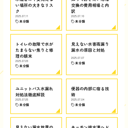
い場所の大きなリス
交換の費用相場と内
ク
訳
2025.07.11
2025.07.10
未分類
未分類
トイレの故障で水が
見えない水害雨漏り
たまらない焦りと修
漏水の原因と対処
理の顛末
2025.07.07
2025.07.09
未分類
未分類
ユニットバス水漏れ
便器の内部に宿る技
対処法徹底解説
術
2025.07.05
2025.07.04
未分類
未分類
見えない漏水放置の
キッチン排水溝ヘド