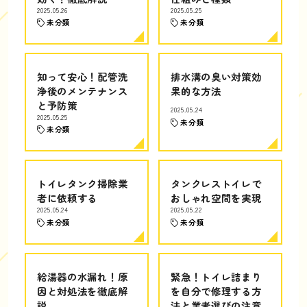
2025.05.26
2025.05.25
未分類
未分類
知って安心！配管洗
排水溝の臭い対策効
浄後のメンテナンス
果的な方法
と予防策
2025.05.24
2025.05.25
未分類
未分類
トイレタンク掃除業
タンクレストイレで
者に依頼する
おしゃれ空間を実現
2025.05.24
2025.05.22
未分類
未分類
給湯器の水漏れ！原
緊急！トイレ詰まり
因と対処法を徹底解
を自分で修理する方
説
法と業者選びの注意