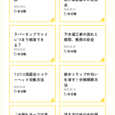
点
2025.05.22
2025.05.21
未分類
未分類
ラバーカップでトイ
下水道工事の流れと
レつまり解消でき
期間、費用の目安
る？
2025.05.20
2025.05.20
未分類
未分類
TOTO洗面台シャワ
排水トラップの匂い
ーヘッド交換方法
を消す！分解掃除方
法
2025.05.20
2025.05.19
未分類
未分類
「水漏れテープは意
浮き玉以外の水位調