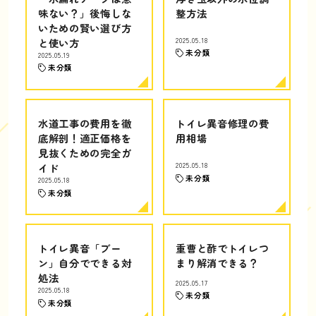
味ない？」後悔しな
整方法
いための賢い選び方
と使い方
2025.05.18
未分類
2025.05.19
未分類
水道工事の費用を徹
トイレ異音修理の費
底解剖！適正価格を
用相場
見抜くための完全ガ
イド
2025.05.18
未分類
2025.05.18
未分類
トイレ異音「ブー
重曹と酢でトイレつ
ン」自分でできる対
まり解消できる？
処法
2025.05.17
2025.05.18
未分類
未分類