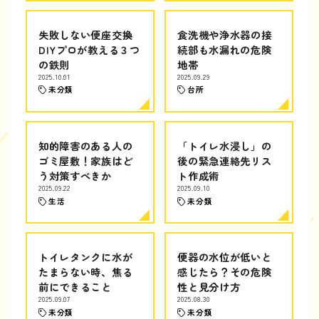
失敗しない便座交換
食洗機や浄水器の接
DIYプロが教える３つ
続部も水漏れの危険
の鉄則
地帯
2025.10.01
2025.09.29
未分類
台所
知的障害のある人の
「トイレ水浸し」の
ゴミ屋敷！家族はど
後の緊急連絡先リス
う対策すべきか
ト作成術
2025.09.22
2025.09.10
生活
未分類
トイレタンクに水が
便器の水位が低いと
たまらない時、焦る
感じたら？その危険
前にできること
性と見分け方
2025.09.07
2025.08.30
未分類
未分類