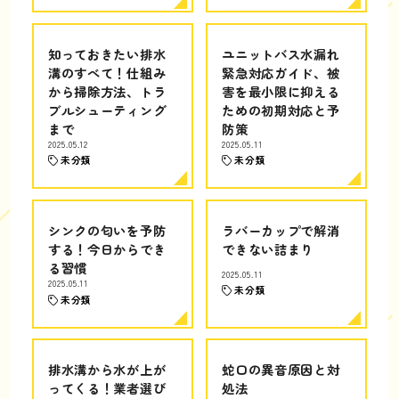
知っておきたい排水
ユニットバス水漏れ
溝のすべて！仕組み
緊急対応ガイド、被
から掃除方法、トラ
害を最小限に抑える
ブルシューティング
ための初期対応と予
まで
防策
2025.05.12
2025.05.11
未分類
未分類
シンクの匂いを予防
ラバーカップで解消
する！今日からでき
できない詰まり
る習慣
2025.05.11
2025.05.11
未分類
未分類
排水溝から水が上が
蛇口の異音原因と対
ってくる！業者選び
処法