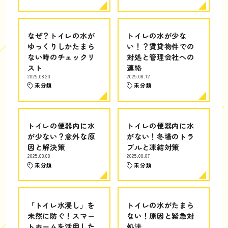
なぜ？トイレの水が
トイレの水が少な
ゆっくりしかたまら
い！？賃貸物件での
ない時のチェックリ
対処と管理会社への
スト
連絡
2025.08.20
2025.08.12
未分類
未分類
トイレの便器内に水
トイレの便器内に水
が少ない？意外な原
がない！冬場のトラ
因と解決策
ブルと凍結対策
2025.08.08
2025.08.07
未分類
未分類
「トイレ水浸し」を
トイレの水がたまら
未然に防ぐ！スマー
ない！原因と緊急対
トホームを活用した
処法