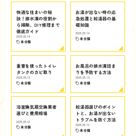
快適な住まいの秘
お湯が出ない時の応
訣！排水溝の役割か
急処置と給湯器の基
ら掃除、DIY修理まで
礎知識
徹底ガイド
2025.05.14
2025.05.14
未分類
未分類
重曹を使ったトイレ
お風呂の排水溝詰ま
タンクのカビ取り
りを予防する方法
2025.05.13
2025.05.13
未分類
未分類
浴室換気扇交換業者
給湯器選びのポイン
選びと費用相場
トと、お湯が出ない
トラブルを防ぐ方法
2025.05.12
2025.05.12
未分類
未分類