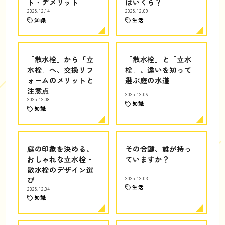
ト・デメリット
はいくら？
2025.12.14
2025.12.09
知識
生活
「散水栓」から「立
「散水栓」と「立水
水栓」へ、交換リフ
栓」、違いを知って
ォームのメリットと
選ぶ庭の水道
注意点
2025.12.06
2025.12.08
知識
知識
庭の印象を決める、
その合鍵、誰が持っ
おしゃれな立水栓・
ていますか？
散水栓のデザイン選
び
2025.12.03
生活
2025.12.04
知識