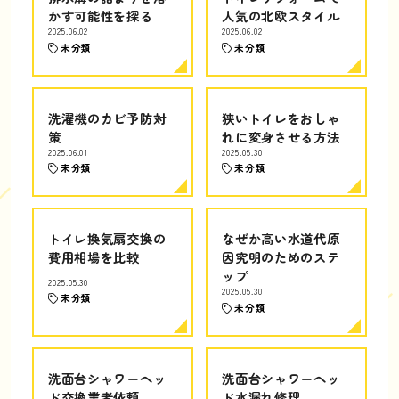
かす可能性を探る
人気の北欧スタイル
2025.06.02
2025.06.02
未分類
未分類
洗濯機のカビ予防対
狭いトイレをおしゃ
策
れに変身させる方法
2025.06.01
2025.05.30
未分類
未分類
トイレ換気扇交換の
なぜか高い水道代原
費用相場を比較
因究明のためのステ
ップ
2025.05.30
2025.05.30
未分類
未分類
洗面台シャワーヘッ
洗面台シャワーヘッ
ド交換業者依頼
ド水漏れ修理