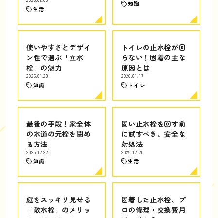
2026.02.03
知識
生活
使いやすさとデザイ
トイレの止水栓が回
ン性で選ぶ「立水
らない！固着の主な
栓」の魅力
原因とは
2026.01.23
2026.01.17
知識
トイレ
最後の手段！家全体
固い止水栓を回す前
の水道の元栓を閉め
に試すべき、安全な
る方法
対処法
2025.12.22
2025.12.20
知識
生活
庭をスッキリ見せる
固着した止水栓、プ
「散水栓」のメリッ
ロの修理・交換費用