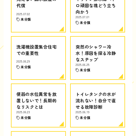
代償
ロ頑固な塊どう立ち
向かう
2025.07.02
2025.07.01
未分類
未分類
洗濯機設置集合住宅
突然のシャワー冷
での重要性
水！原因を探る冷静
なステップ
2025.06.29
2025.06.25
未分類
未分類
便器の水位異常を放
トイレタンクの水が
置しないで！長期的
流れない！自分で直
なリスクとは
せる故障診断
2025.06.23
2025.06.19
未分類
未分類