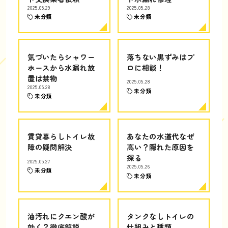
2025.05.29
2025.05.28
未分類
未分類
気づいたらシャワー
落ちない黒ずみはプ
ホースから水漏れ放
ロに相談！
置は禁物
2025.05.28
2025.05.28
未分類
未分類
賃貸暮らしトイレ故
あなたの水道代なぜ
障の疑問解決
高い？隠れた原因を
探る
2025.05.27
2025.05.26
未分類
未分類
油汚れにクエン酸が
タンクなしトイレの
効く？徹底解説
仕組みと種類