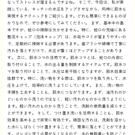
なってストレスが溜まるんですよね。 そこで、今回は、私が実
践している、キッチンの水圧をアップさせながら、同時に節水も
実現するテクニックをご紹介します。どれも簡単にできるものば
かりなので、ぜひ参考にしてみてください。 まず、基本中の基
本ですが、蛇口の掃除は欠かせません。特に、蛇口の先端にある
整流キャップ（泡沫キャップ）は、水垢やゴミが溜まりやすいの
で、定期的に掃除する必要があります。歯ブラシや綿棒で丁寧に
汚れを落とすだけで、水圧が驚くほどアップすることがありま
す。 次に、節水コマの活用です。節水コマとは、蛇口の内部に
取り付けることで、水の出る量を制限するアイテムです。節水コ
マを取り付けることで、水圧は若干弱くなりますが、節水効果は
抜群です。特に、洗い物をする際は、節水コマを取り外して、水
圧を上げて、効率的に洗うようにしています。 また、洗い物の
手順を工夫することも、節水につながります。まず、油汚れのひ
どいものから洗うのではなく、軽い汚れのものから洗うようにし
ます。軽い汚れのものから洗うことで、洗剤の使用量を減らすこ
とができます。 そして、つけ置き洗いを活用することも、節水
効果を高める上で非常に有効です。頑固な汚れは、洗剤を溶かし
た水にしばらくつけ置きすることで、簡単に落とすことができま
す。ゴシゴシ洗う必要がなくなるので、水の無駄遣いを防ぐこと