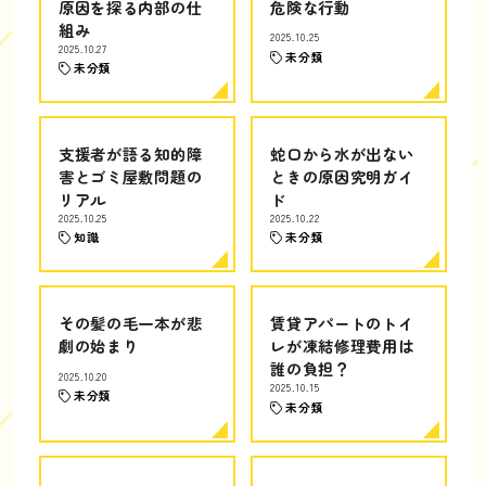
原因を探る内部の仕
危険な行動
組み
2025.10.25
2025.10.27
未分類
未分類
支援者が語る知的障
蛇口から水が出ない
害とゴミ屋敷問題の
ときの原因究明ガイ
リアル
ド
2025.10.25
2025.10.22
知識
未分類
その髪の毛一本が悲
賃貸アパートのトイ
劇の始まり
レが凍結修理費用は
誰の負担？
2025.10.20
2025.10.15
未分類
未分類