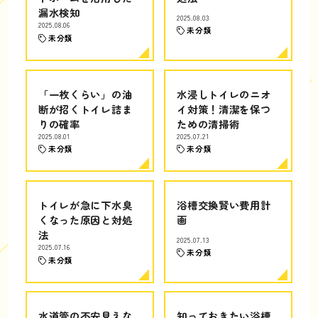
漏水検知
2025.08.03
2025.08.06
未分類
未分類
「一枚くらい」の油
水浸しトイレのニオ
断が招くトイレ詰ま
イ対策！清潔を保つ
りの確率
ための清掃術
2025.08.01
2025.07.21
未分類
未分類
トイレが急に下水臭
浴槽交換賢い費用計
くなった原因と対処
画
法
2025.07.13
2025.07.16
未分類
未分類
水道管の不安見えな
知っておきたい浴槽