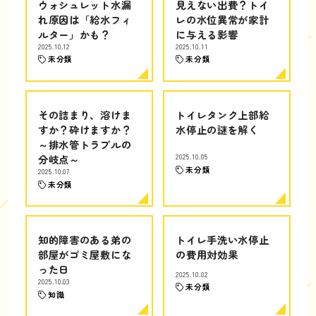
ウォシュレット水漏
見えない出費？トイ
れ原因は「給水フィ
レの水位異常が家計
ルター」かも？
に与える影響
2025.10.12
2025.10.11
未分類
未分類
その詰まり、溶けま
トイレタンク上部給
すか？砕けますか？
水停止の謎を解く
～排水管トラブルの
分岐点～
2025.10.05
未分類
2025.10.07
未分類
知的障害のある弟の
トイレ手洗い水停止
部屋がゴミ屋敷にな
の費用対効果
った日
2025.10.02
2025.10.03
未分類
知識