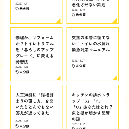
2025.11.11
悪化させない鉄則
未分類
2025.11.10
未分類
修理か、リフォーム
突然の水音に慌てな
か？トイレトラブル
い！トイレの水漏れ
を「暮らしのアップ
緊急対応マニュアル
グレード」に変える
発想法
2025.11.07
未分類
2025.11.08
未分類
人工知能に「浴槽詰
キッチンの排水トラ
まりの直し方」を聞
ップ「S」「P」
いたらとんでもない
「U」あなたはどれ？
答えが返ってきた
床と壁が明かす配管
の謎
2025.11.05
2025.11.02
未分類
未分類