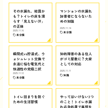
その水漏れ、結露か
マンションの水漏れ
も？トイレの床を濡
加害者にならないた
らす「見えない汗」
めの知識
の正体
2025.11.14
2025.11.16
未分類
未分類
瞬間式vs貯湯式、ウ
知的障害のある住人
ォシュレット交換で
がゴミ屋敷に？大家
永遠に悩む電気代と
としての対応
快適性の究極二択
2025.11.11
2025.11.12
知識
未分類
トイレ詰まりを防ぐ
やってはいけない3つ
ための生活習慣
のこと！トイレ水漏
れ応急処置で事態を