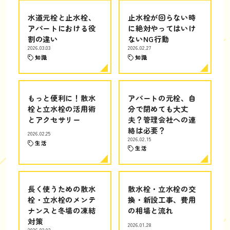
水道元栓と止水栓、
止水栓が回らない時
アパートにおける役
に絶対やってはいけ
割の違い
ないNG行動
2026.03.03
2026.02.27
知識
知識
もっと便利に！散水
アパートの元栓、自
栓と立水栓の活用術
分で閉めても大丈
とアクセサリー
夫？管理会社への連
絡は必要？
2026.02.25
2026.02.15
生活
生活
長く使うための散水
散水栓・立水栓の交
栓・立水栓のメンテ
換・新設工事、費用
ナンスと冬場の凍結
の相場と流れ
対策
2026.01.28