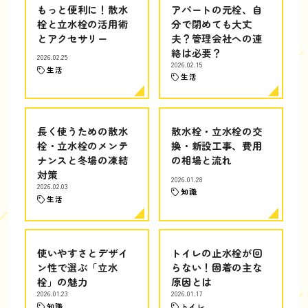
もっと便利に！散水
アパートの元栓、自
栓と立水栓の活用術
分で閉めても大丈
とアクセサリー
夫？管理会社への連
絡は必要？
2026.02.25
2026.02.15
生活
生活
長く使うための散水
散水栓・立水栓の交
栓・立水栓のメンテ
換・新設工事、費用
ナンスと冬場の凍結
の相場と流れ
対策
2026.01.28
2026.02.03
知識
生活
使いやすさとデザイ
トイレの止水栓が回
ン性で選ぶ「立水
らない！固着の主な
栓」の魅力
原因とは
2026.01.23
2026.01.17
知識
トイレ