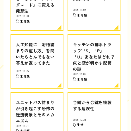
グレード」に変える
発想法
2025.11.07
未分類
2025.11.08
未分類
人工知能に「浴槽詰
キッチンの排水トラ
まりの直し方」を聞
ップ「S」「P」
いたらとんでもない
「U」あなたはどれ？
答えが返ってきた
床と壁が明かす配管
の謎
2025.11.05
2025.11.02
未分類
未分類
ユニットバス詰まり
合鍵から合鍵を複製
が引き起こす恐怖の
する危険性
逆流現象とそのメカ
ニズム
2025.10.31
生活
2025.11.01
未分類