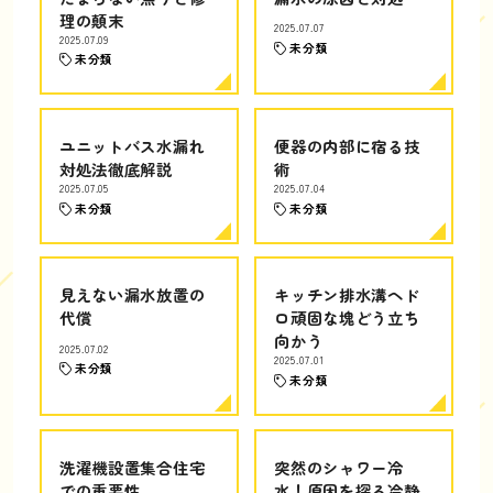
理の顛末
2025.07.07
2025.07.09
未分類
未分類
ユニットバス水漏れ
便器の内部に宿る技
対処法徹底解説
術
2025.07.05
2025.07.04
未分類
未分類
見えない漏水放置の
キッチン排水溝ヘド
代償
ロ頑固な塊どう立ち
向かう
2025.07.02
2025.07.01
未分類
未分類
洗濯機設置集合住宅
突然のシャワー冷
での重要性
水！原因を探る冷静