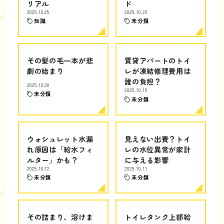
リアル
ド
2025.10.25
2025.10.22
知識
未分類
その髪の毛一本が悲
賃貸アパートのトイ
劇の始まり
レが凍結修理費用は
誰の負担？
2025.10.20
2025.10.15
未分類
未分類
ウォシュレット水漏
見えない出費？トイ
れ原因は「給水フィ
レの水位異常が家計
ルター」かも？
に与える影響
2025.10.12
2025.10.11
未分類
未分類
その詰まり、溶けま
トイレタンク上部給