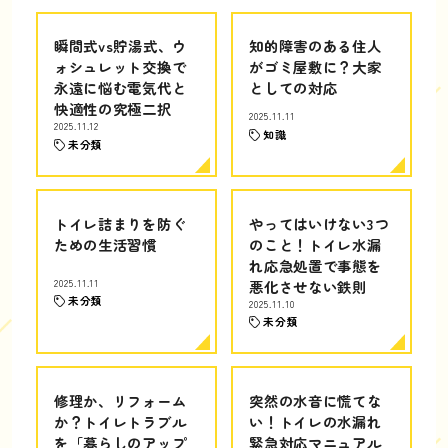
瞬間式vs貯湯式、ウ
知的障害のある住人
ォシュレット交換で
がゴミ屋敷に？大家
永遠に悩む電気代と
としての対応
快適性の究極二択
2025.11.11
2025.11.12
知識
未分類
トイレ詰まりを防ぐ
やってはいけない3つ
ための生活習慣
のこと！トイレ水漏
れ応急処置で事態を
2025.11.11
悪化させない鉄則
未分類
2025.11.10
未分類
修理か、リフォーム
突然の水音に慌てな
か？トイレトラブル
い！トイレの水漏れ
を「暮らしのアップ
緊急対応マニュアル