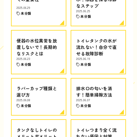
なステップ
2025.06.29
2025.06.25
未分類
未分類
便器の水位異常を放
トイレタンクの水が
置しないで！長期的
流れない！自分で直
なリスクとは
せる故障診断
2025.06.23
2025.06.19
未分類
未分類
ラバーカップ種類と
排水口の匂いを消
選び方
す！簡単掃除方法
2025.06.08
2025.06.07
未分類
未分類
タンクなしトイレの
トイレつまり全く流
メリットデメリット
れない原因と対策