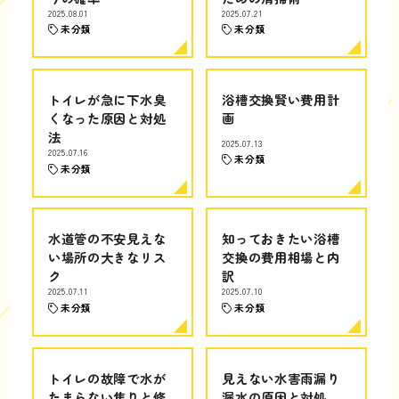
2025.08.01
2025.07.21
未分類
未分類
トイレが急に下水臭
浴槽交換賢い費用計
くなった原因と対処
画
法
2025.07.13
2025.07.16
未分類
未分類
水道管の不安見えな
知っておきたい浴槽
い場所の大きなリス
交換の費用相場と内
ク
訳
2025.07.11
2025.07.10
未分類
未分類
トイレの故障で水が
見えない水害雨漏り
たまらない焦りと修
漏水の原因と対処