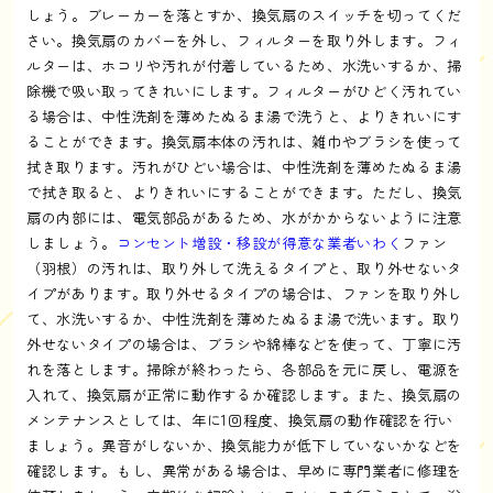
しょう。ブレーカーを落とすか、換気扇のスイッチを切ってくだ
さい。換気扇のカバーを外し、フィルターを取り外します。フィ
ルターは、ホコリや汚れが付着しているため、水洗いするか、掃
除機で吸い取ってきれいにします。フィルターがひどく汚れてい
る場合は、中性洗剤を薄めたぬるま湯で洗うと、よりきれいにす
ることができます。換気扇本体の汚れは、雑巾やブラシを使って
拭き取ります。汚れがひどい場合は、中性洗剤を薄めたぬるま湯
で拭き取ると、よりきれいにすることができます。ただし、換気
扇の内部には、電気部品があるため、水がかからないように注意
しましょう。
コンセント増設・移設が得意な業者いわく
ファン
（羽根）の汚れは、取り外して洗えるタイプと、取り外せないタ
イプがあります。取り外せるタイプの場合は、ファンを取り外し
て、水洗いするか、中性洗剤を薄めたぬるま湯で洗います。取り
外せないタイプの場合は、ブラシや綿棒などを使って、丁寧に汚
れを落とします。掃除が終わったら、各部品を元に戻し、電源を
入れて、換気扇が正常に動作するか確認します。また、換気扇の
メンテナンスとしては、年に1回程度、換気扇の動作確認を行い
ましょう。異音がしないか、換気能力が低下していないかなどを
確認します。もし、異常がある場合は、早めに専門業者に修理を