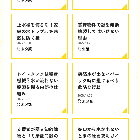
止水栓を侮るな！家
賃貸物件で鍵を無断
庭の水トラブルを未
複製してはいけない
然に防ぐ鍵
理由
2025.10.30
2025.10.29
未分類
生活
トイレタンクは精密
突然水が出ないパニ
機械？水が流れない
ック時に避けるべき
原因を探る内部の仕
危険な行動
組み
2025.10.25
2025.10.27
未分類
未分類
支援者が語る知的障
蛇口から水が出ない
害とゴミ屋敷問題の
ときの原因究明ガイ