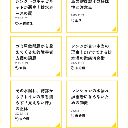
シンク下のキャビネ
車の鍵複製その特殊
ットが悪臭！排水ホ
性と注意点
ースの罠
2025.11.22
2025.11.23
生活
水道修理
ゴミ屋敷問題から見
シンクが臭い本当の
えてくる知的障害者
理由！DIYでできる排
支援の課題
水溝の徹底消臭術
2025.11.21
2025.11.17
知識
未分類
その水漏れ、結露か
マンションの水漏れ
も？トイレの床を濡
加害者にならないた
らす「見えない汗」
めの知識
の正体
2025.11.14
2025.11.16
未分類
未分類