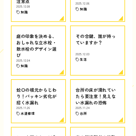
注意点
2025.12.06
2025.12.08
知識
知識
庭の印象を決める、
その合鍵、誰が持っ
おしゃれな立水栓・
ていますか？
散水栓のデザイン選
び
2025.12.03
生活
2025.12.04
知識
蛇口の根元からじわ
台所の床が濡れてい
り！パッキン劣化が
たら要注意！見えな
招く水漏れ
い水漏れの恐怖
2025.11.26
2025.11.24
水道修理
台所