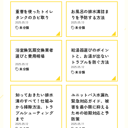
重曹を使ったトイレ
お風呂の排水溝詰ま
タンクのカビ取り
りを予防する方法
2025.05.13
2025.05.13
未分類
未分類
浴室換気扇交換業者
給湯器選びのポイン
選びと費用相場
トと、お湯が出ない
トラブルを防ぐ方法
2025.05.12
2025.05.12
未分類
未分類
知っておきたい排水
ユニットバス水漏れ
溝のすべて！仕組み
緊急対応ガイド、被
から掃除方法、トラ
害を最小限に抑える
ブルシューティング
ための初期対応と予
まで
防策
2025.05.12
2025.05.11