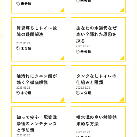
未分類
未分類
賃貸暮らしトイレ故
あなたの水道代なぜ
障の疑問解決
高い？隠れた原因を
探る
2025.05.27
2025.05.26
未分類
未分類
油汚れにクエン酸が
タンクなしトイレの
効く？徹底解説
仕組みと種類
2025.05.26
2025.05.25
未分類
未分類
知って安心！配管洗
排水溝の臭い対策効
浄後のメンテナンス
果的な方法
と予防策
2025.05.24
2025.05.25