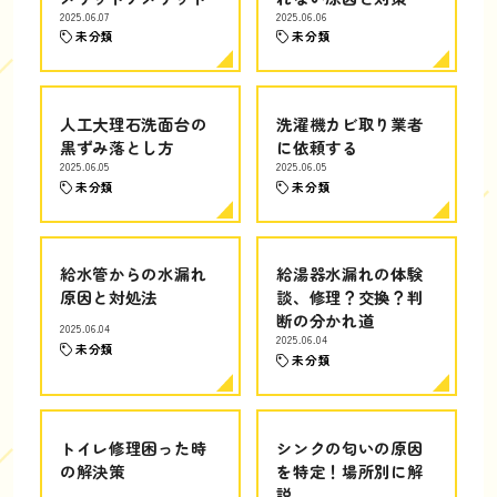
2025.06.07
2025.06.06
未分類
未分類
人工大理石洗面台の
洗濯機カビ取り業者
黒ずみ落とし方
に依頼する
2025.06.05
2025.06.05
未分類
未分類
給水管からの水漏れ
給湯器水漏れの体験
原因と対処法
談、修理？交換？判
断の分かれ道
2025.06.04
2025.06.04
未分類
未分類
トイレ修理困った時
シンクの匂いの原因
の解決策
を特定！場所別に解
説