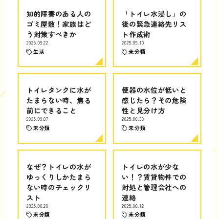
知的障害のある人の
「トイレ水浸し」の
ゴミ屋敷！家族はど
後の緊急連絡先リス
う対策すべきか
ト作成術
2025.09.22
2025.09.10
生活
未分類
トイレタンクに水が
便器の水位が低いと
たまらない時、焦る
感じたら？その危険
前にできること
性と見分け方
2025.09.07
2025.08.30
未分類
未分類
なぜ？トイレの水が
トイレの水が少な
ゆっくりしかたまら
い！？賃貸物件での
ない時のチェックリ
対処と管理会社への
スト
連絡
2025.08.20
2025.08.12
未分類
未分類