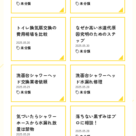
未分類
未分類
トイレ換気扇交換の
なぜか高い水道代原
費用相場を比較
因究明のためのステ
ップ
2025.05.30
2025.05.30
未分類
未分類
洗面台シャワーヘッ
洗面台シャワーヘッ
ド交換業者依頼
ド水漏れ修理
2025.05.29
2025.05.28
未分類
未分類
気づいたらシャワー
落ちない黒ずみはプ
ホースから水漏れ放
ロに相談！
置は禁物
2025.05.28
2025.05.28