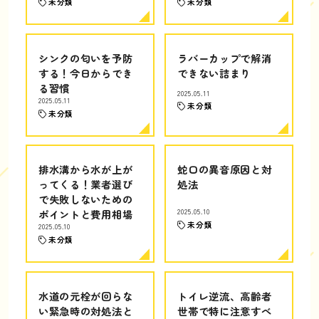
未分類
未分類
シンクの匂いを予防
ラバーカップで解消
する！今日からでき
できない詰まり
る習慣
2025.05.11
2025.05.11
未分類
未分類
排水溝から水が上が
蛇口の異音原因と対
ってくる！業者選び
処法
で失敗しないための
ポイントと費用相場
2025.05.10
未分類
2025.05.10
未分類
水道の元栓が回らな
トイレ逆流、高齢者
い緊急時の対処法と
世帯で特に注意すべ