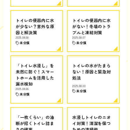
トイレの便器内に水
トイレの便器内に水
が少ない？意外な原
がない！冬場のトラ
因と解決策
ブルと凍結対策
2025.08.08
2025.08.07
未分類
未分類
「トイレ水浸し」を
トイレの水がたまら
未然に防ぐ！スマー
ない！原因と緊急対
トホームを活用した
処法
漏水検知
2025.08.03
2025.08.06
未分類
未分類
「一枚くらい」の油
水浸しトイレのニオ
断が招くトイレ詰ま
イ対策！清潔を保つ
りの確率
ための清掃術