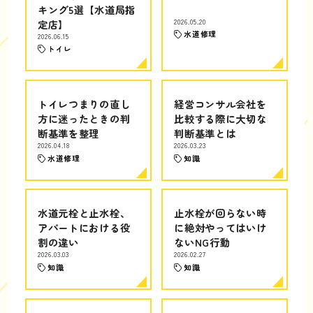
キング5選【水道局指
定店】
2026.05.20
水道修理
2026.06.15
トイレ
トイレつまりの直し
経営コンサル会社を
方に迷ったときの判
比較する際に大切な
断基準を整理
判断基準とは
2026.04.18
2026.03.23
水道修理
知識
水道元栓と止水栓、
止水栓が回らない時
アパートにおける役
に絶対やってはいけ
割の違い
ないNG行動
2026.03.03
2026.02.27
知識
知識