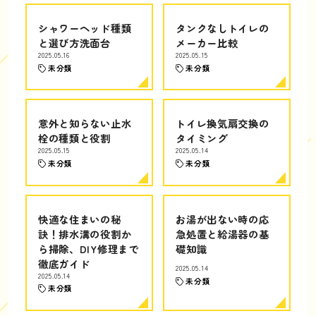
シャワーヘッド種類
タンクなしトイレの
と選び方洗面台
メーカー比較
2025.05.16
2025.05.15
未分類
未分類
意外と知らない止水
トイレ換気扇交換の
栓の種類と役割
タイミング
2025.05.15
2025.05.14
未分類
未分類
快適な住まいの秘
お湯が出ない時の応
訣！排水溝の役割か
急処置と給湯器の基
ら掃除、DIY修理まで
礎知識
徹底ガイド
2025.05.14
2025.05.14
未分類
未分類