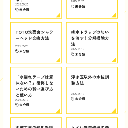
2025.05.20
2025.05.20
未分類
未分類
TOTO洗面台シャワ
排水トラップの匂い
ーヘッド交換方法
を消す！分解掃除方
法
2025.05.20
2025.05.19
未分類
未分類
「水漏れテープは意
浮き玉以外の水位調
味ない？」後悔しな
整方法
いための賢い選び方
と使い方
2025.05.18
未分類
2025.05.19
未分類
水道工事の費用を徹
トイレ異音修理の費