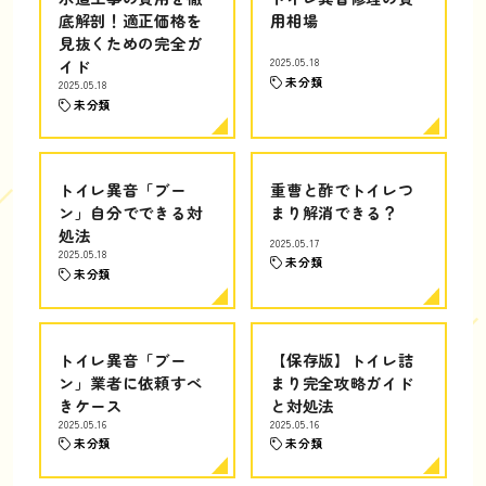
底解剖！適正価格を
用相場
見抜くための完全ガ
イド
2025.05.18
未分類
2025.05.18
未分類
トイレ異音「ブー
重曹と酢でトイレつ
ン」自分でできる対
まり解消できる？
処法
2025.05.17
2025.05.18
未分類
未分類
トイレ異音「ブー
【保存版】トイレ詰
ン」業者に依頼すべ
まり完全攻略ガイド
きケース
と対処法
2025.05.16
2025.05.16
未分類
未分類