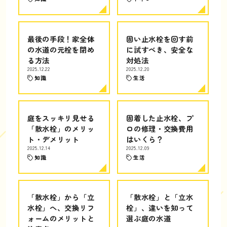
最後の手段！家全体
固い止水栓を回す前
の水道の元栓を閉め
に試すべき、安全な
る方法
対処法
2025.12.22
2025.12.20
知識
生活
庭をスッキリ見せる
固着した止水栓、プ
「散水栓」のメリッ
ロの修理・交換費用
ト・デメリット
はいくら？
2025.12.14
2025.12.09
知識
生活
「散水栓」から「立
「散水栓」と「立水
水栓」へ、交換リフ
栓」、違いを知って
ォームのメリットと
選ぶ庭の水道