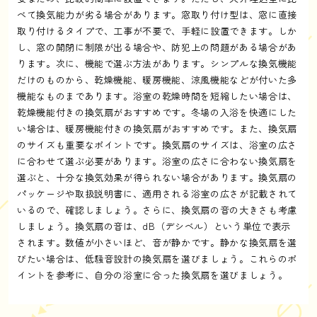
べて換気能力が劣る場合があります。窓取り付け型は、窓に直接
取り付けるタイプで、工事が不要で、手軽に設置できます。しか
し、窓の開閉に制限が出る場合や、防犯上の問題がある場合があ
ります。次に、機能で選ぶ方法があります。シンプルな換気機能
だけのものから、乾燥機能、暖房機能、涼風機能などが付いた多
機能なものまであります。浴室の乾燥時間を短縮したい場合は、
乾燥機能付きの換気扇がおすすめです。冬場の入浴を快適にした
い場合は、暖房機能付きの換気扇がおすすめです。また、換気扇
のサイズも重要なポイントです。換気扇のサイズは、浴室の広さ
に合わせて選ぶ必要があります。浴室の広さに合わない換気扇を
選ぶと、十分な換気効果が得られない場合があります。換気扇の
パッケージや取扱説明書に、適用される浴室の広さが記載されて
いるので、確認しましょう。さらに、換気扇の音の大きさも考慮
しましょう。換気扇の音は、dB（デシベル）という単位で表示
されます。数値が小さいほど、音が静かです。静かな換気扇を選
びたい場合は、低騒音設計の換気扇を選びましょう。これらのポ
イントを参考に、自分の浴室に合った換気扇を選びましょう。