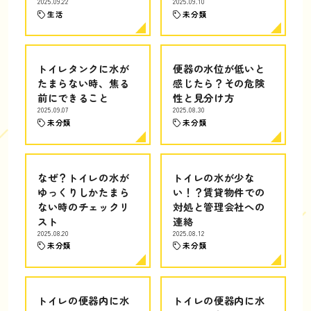
2025.09.22
2025.09.10
生活
未分類
トイレタンクに水が
便器の水位が低いと
たまらない時、焦る
感じたら？その危険
前にできること
性と見分け方
2025.09.07
2025.08.30
未分類
未分類
なぜ？トイレの水が
トイレの水が少な
ゆっくりしかたまら
い！？賃貸物件での
ない時のチェックリ
対処と管理会社への
スト
連絡
2025.08.20
2025.08.12
未分類
未分類
トイレの便器内に水
トイレの便器内に水