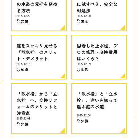
の水道の元栓を閉め
に試すべき、安全な
る方法
対処法
2025.12.22
2025.12.20
知識
生活
庭をスッキリ見せる
固着した止水栓、プ
「散水栓」のメリッ
ロの修理・交換費用
ト・デメリット
はいくら？
2025.12.14
2025.12.09
知識
生活
「散水栓」から「立
「散水栓」と「立水
水栓」へ、交換リフ
栓」、違いを知って
ォームのメリットと
選ぶ庭の水道
注意点
2025.12.06
2025.12.08
知識
知識