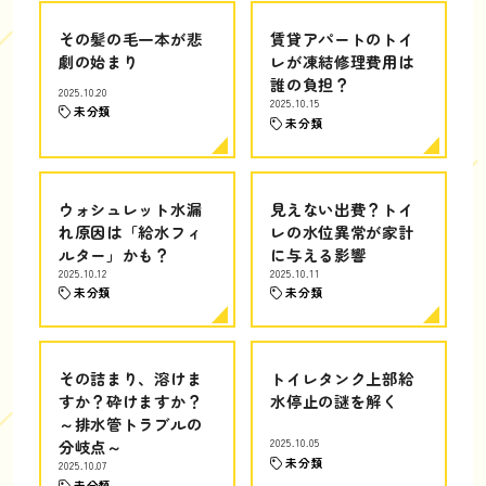
その髪の毛一本が悲
賃貸アパートのトイ
劇の始まり
レが凍結修理費用は
誰の負担？
2025.10.20
2025.10.15
未分類
未分類
ウォシュレット水漏
見えない出費？トイ
れ原因は「給水フィ
レの水位異常が家計
ルター」かも？
に与える影響
2025.10.12
2025.10.11
未分類
未分類
その詰まり、溶けま
トイレタンク上部給
すか？砕けますか？
水停止の謎を解く
～排水管トラブルの
分岐点～
2025.10.05
未分類
2025.10.07
未分類