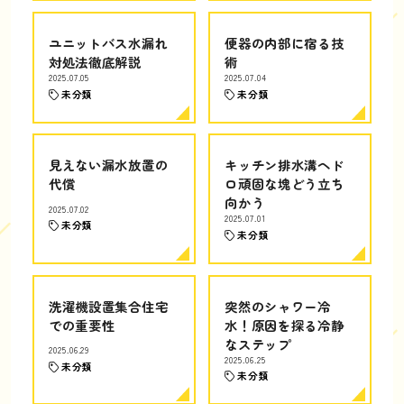
ユニットバス水漏れ
便器の内部に宿る技
対処法徹底解説
術
2025.07.05
2025.07.04
未分類
未分類
見えない漏水放置の
キッチン排水溝ヘド
代償
ロ頑固な塊どう立ち
向かう
2025.07.02
2025.07.01
未分類
未分類
洗濯機設置集合住宅
突然のシャワー冷
での重要性
水！原因を探る冷静
なステップ
2025.06.29
2025.06.25
未分類
未分類