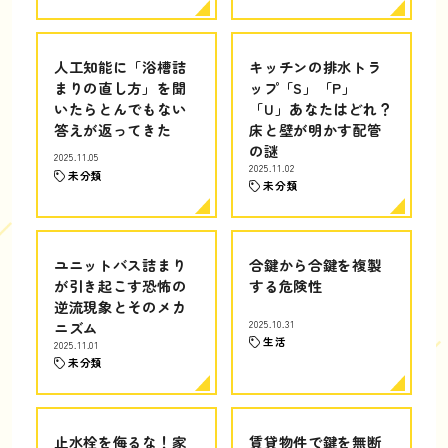
人工知能に「浴槽詰
キッチンの排水トラ
まりの直し方」を聞
ップ「S」「P」
いたらとんでもない
「U」あなたはどれ？
答えが返ってきた
床と壁が明かす配管
の謎
2025.11.05
2025.11.02
未分類
未分類
ユニットバス詰まり
合鍵から合鍵を複製
が引き起こす恐怖の
する危険性
逆流現象とそのメカ
ニズム
2025.10.31
生活
2025.11.01
未分類
止水栓を侮るな！家
賃貸物件で鍵を無断