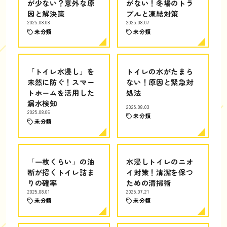
が少ない？意外な原
がない！冬場のトラ
因と解決策
ブルと凍結対策
2025.08.08
2025.08.07
未分類
未分類
「トイレ水浸し」を
トイレの水がたまら
未然に防ぐ！スマー
ない！原因と緊急対
トホームを活用した
処法
漏水検知
2025.08.03
2025.08.06
未分類
未分類
「一枚くらい」の油
水浸しトイレのニオ
断が招くトイレ詰ま
イ対策！清潔を保つ
りの確率
ための清掃術
2025.08.01
2025.07.21
未分類
未分類