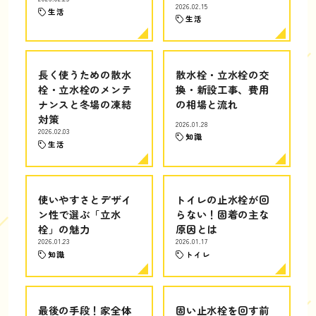
2026.02.15
生活
生活
長く使うための散水
散水栓・立水栓の交
栓・立水栓のメンテ
換・新設工事、費用
ナンスと冬場の凍結
の相場と流れ
対策
2026.01.28
2026.02.03
知識
生活
使いやすさとデザイ
トイレの止水栓が回
ン性で選ぶ「立水
らない！固着の主な
栓」の魅力
原因とは
2026.01.23
2026.01.17
知識
トイレ
最後の手段！家全体
固い止水栓を回す前