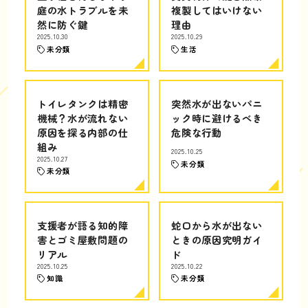
庭の水トラブルを未
複製してはいけない
然に防ぐ鍵
理由
2025.10.30
2025.10.29
未分類
生活
トイレタンクは精密
突然水が出ないパニ
機械？水が流れない
ック時に避けるべき
原因を探る内部の仕
危険な行動
組み
2025.10.25
2025.10.27
未分類
未分類
支援者が語る知的障
蛇口から水が出ない
害とゴミ屋敷問題の
ときの原因究明ガイ
リアル
ド
2025.10.25
2025.10.22
知識
未分類