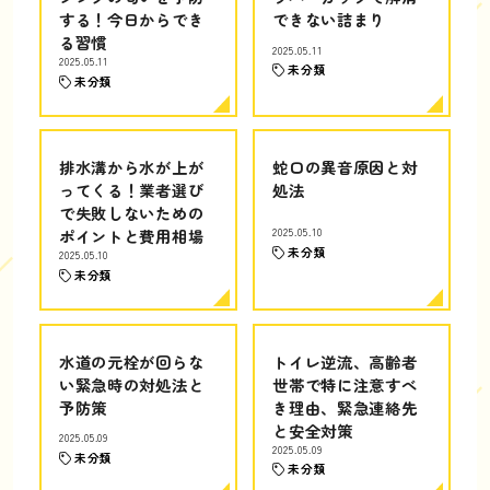
する！今日からでき
できない詰まり
る習慣
2025.05.11
2025.05.11
未分類
未分類
排水溝から水が上が
蛇口の異音原因と対
ってくる！業者選び
処法
で失敗しないための
ポイントと費用相場
2025.05.10
未分類
2025.05.10
未分類
水道の元栓が回らな
トイレ逆流、高齢者
い緊急時の対処法と
世帯で特に注意すべ
予防策
き理由、緊急連絡先
と安全対策
2025.05.09
2025.05.09
未分類
未分類