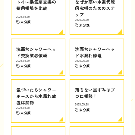
トイレ換気扇交換の
なぜか高い水道代原
費用相場を比較
因究明のためのステ
ップ
2025.05.30
2025.05.30
未分類
未分類
洗面台シャワーヘッ
洗面台シャワーヘッ
ド交換業者依頼
ド水漏れ修理
2025.05.29
2025.05.28
未分類
未分類
気づいたらシャワー
落ちない黒ずみはプ
ホースから水漏れ放
ロに相談！
置は禁物
2025.05.28
2025.05.28
未分類
未分類