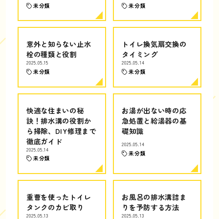
未分類
未分類
意外と知らない止水
トイレ換気扇交換の
栓の種類と役割
タイミング
2025.05.15
2025.05.14
未分類
未分類
快適な住まいの秘
お湯が出ない時の応
訣！排水溝の役割か
急処置と給湯器の基
ら掃除、DIY修理まで
礎知識
徹底ガイド
2025.05.14
2025.05.14
未分類
未分類
重曹を使ったトイレ
お風呂の排水溝詰ま
タンクのカビ取り
りを予防する方法
2025.05.13
2025.05.13