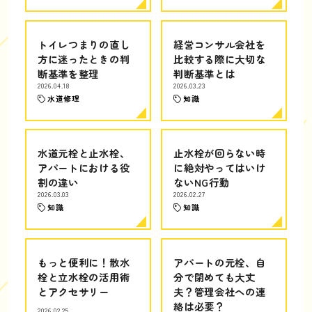
トイレつまりの直し
経営コンサル会社を
方に迷ったときの判
比較する際に大切な
断基準を整理
判断基準とは
2026.04.18
2026.03.23
水道修理
知識
水道元栓と止水栓、
止水栓が回らない時
アパートにおける役
に絶対やってはいけ
割の違い
ないNG行動
2026.03.03
2026.02.27
知識
知識
もっと便利に！散水
アパートの元栓、自
栓と立水栓の活用術
分で閉めても大丈
とアクセサリー
夫？管理会社への連
絡は必要？
2026.02.25