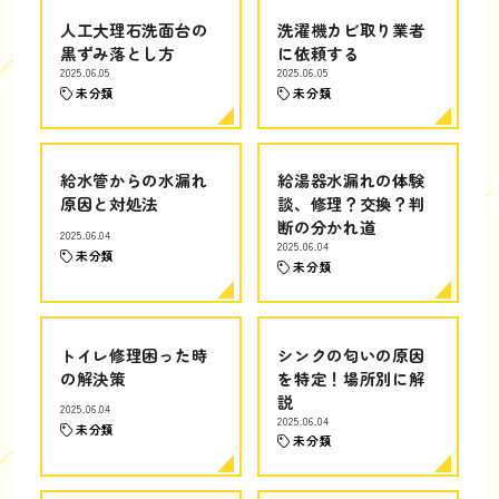
人工大理石洗面台の
洗濯機カビ取り業者
黒ずみ落とし方
に依頼する
2025.06.05
2025.06.05
未分類
未分類
給水管からの水漏れ
給湯器水漏れの体験
原因と対処法
談、修理？交換？判
断の分かれ道
2025.06.04
2025.06.04
未分類
未分類
トイレ修理困った時
シンクの匂いの原因
の解決策
を特定！場所別に解
説
2025.06.04
2025.06.04
未分類
未分類