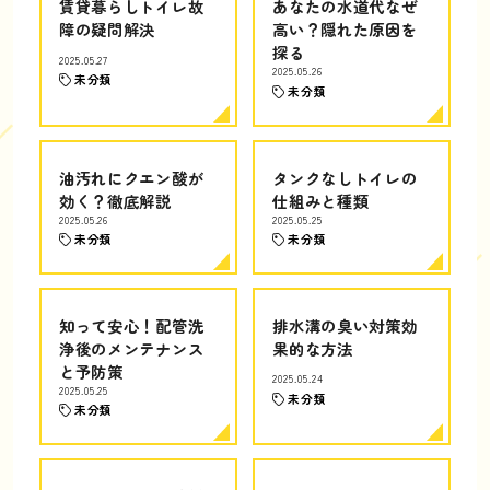
賃貸暮らしトイレ故
あなたの水道代なぜ
障の疑問解決
高い？隠れた原因を
探る
2025.05.27
2025.05.26
未分類
未分類
油汚れにクエン酸が
タンクなしトイレの
効く？徹底解説
仕組みと種類
2025.05.26
2025.05.25
未分類
未分類
知って安心！配管洗
排水溝の臭い対策効
浄後のメンテナンス
果的な方法
と予防策
2025.05.24
2025.05.25
未分類
未分類