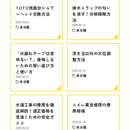
TOTO洗面台シャワ
排水トラップの匂い
ーヘッド交換方法
を消す！分解掃除方
法
2025.05.20
2025.05.19
未分類
未分類
「水漏れテープは意
浮き玉以外の水位調
味ない？」後悔しな
整方法
いための賢い選び方
と使い方
2025.05.18
未分類
2025.05.19
未分類
水道工事の費用を徹
トイレ異音修理の費
底解剖！適正価格を
用相場
見抜くための完全ガ
イド
2025.05.18
未分類
2025.05.18