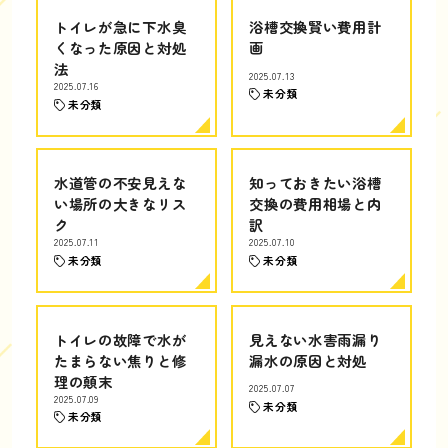
トイレが急に下水臭
浴槽交換賢い費用計
くなった原因と対処
画
法
2025.07.13
2025.07.16
未分類
未分類
水道管の不安見えな
知っておきたい浴槽
い場所の大きなリス
交換の費用相場と内
ク
訳
2025.07.11
2025.07.10
未分類
未分類
トイレの故障で水が
見えない水害雨漏り
たまらない焦りと修
漏水の原因と対処
理の顛末
2025.07.07
2025.07.09
未分類
未分類