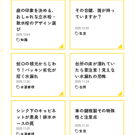
庭の印象を決める、
その合鍵、誰が持っ
おしゃれな立水栓・
ていますか？
散水栓のデザイン選
び
2025.12.03
生活
2025.12.04
知識
蛇口の根元からじわ
台所の床が濡れてい
り！パッキン劣化が
たら要注意！見えな
招く水漏れ
い水漏れの恐怖
2025.11.26
2025.11.24
水道修理
台所
シンク下のキャビネ
車の鍵複製その特殊
ットが悪臭！排水ホ
性と注意点
ースの罠
2025.11.22
2025.11.23
生活
水道修理