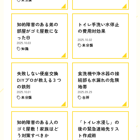
知的障害のある弟の
トイレ手洗い水停止
部屋がゴミ屋敷にな
の費用対効果
った日
2025.10.02
2025.10.03
未分類
知識
失敗しない便座交換
食洗機や浄水器の接
DIYプロが教える３つ
続部も水漏れの危険
の鉄則
地帯
2025.10.01
2025.09.29
未分類
台所
知的障害のある人の
「トイレ水浸し」の
ゴミ屋敷！家族はど
後の緊急連絡先リス
う対策すべきか
ト作成術