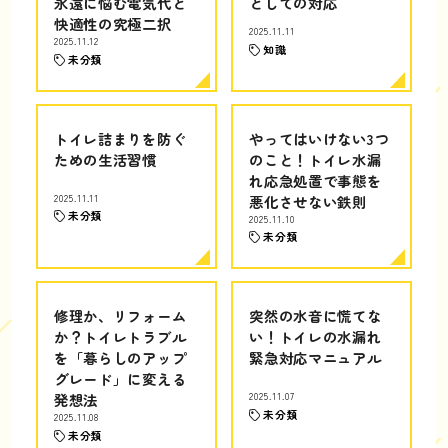
永遠に悩む電気代と
としての対応
快適性の究極二択
2025.11.11
2025.11.12
知識
未分類
トイレ詰まりを防ぐ
やってはいけない3つ
ための生活習慣
のこと！トイレ水漏
れ応急処置で事態を
2025.11.11
悪化させない鉄則
未分類
2025.11.10
未分類
修理か、リフォーム
突然の水音に慌てな
か？トイレトラブル
い！トイレの水漏れ
を「暮らしのアップ
緊急対応マニュアル
グレード」に変える
発想法
2025.11.07
未分類
2025.11.08
未分類