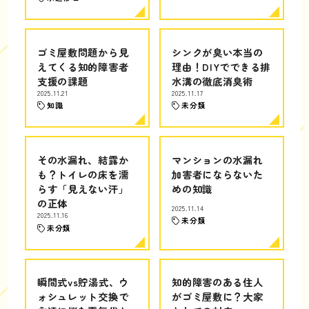
ゴミ屋敷問題から見
シンクが臭い本当の
えてくる知的障害者
理由！DIYでできる排
支援の課題
水溝の徹底消臭術
2025.11.21
2025.11.17
知識
未分類
その水漏れ、結露か
マンションの水漏れ
も？トイレの床を濡
加害者にならないた
らす「見えない汗」
めの知識
の正体
2025.11.14
2025.11.16
未分類
未分類
瞬間式vs貯湯式、ウ
知的障害のある住人
ォシュレット交換で
がゴミ屋敷に？大家