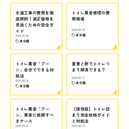
水道工事の費用を徹
トイレ異音修理の費
底解剖！適正価格を
用相場
見抜くための完全ガ
イド
2025.05.18
未分類
2025.05.18
未分類
トイレ異音「ブー
重曹と酢でトイレつ
ン」自分でできる対
まり解消できる？
処法
2025.05.17
2025.05.18
未分類
未分類
トイレ異音「ブー
【保存版】トイレ詰
ン」業者に依頼すべ
まり完全攻略ガイド
きケース
と対処法
2025.05.16
2025.05.16