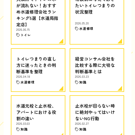
が流れない！おすす
たいトイレつまりの
め水道修理会社ラン
状況整理
キング5選【水道局指
定店】
2026.05.20
水道修理
2026.06.15
トイレ
トイレつまりの直し
経営コンサル会社を
方に迷ったときの判
比較する際に大切な
断基準を整理
判断基準とは
2026.04.18
2026.03.23
水道修理
知識
水道元栓と止水栓、
止水栓が回らない時
アパートにおける役
に絶対やってはいけ
割の違い
ないNG行動
2026.03.03
2026.02.27
知識
知識