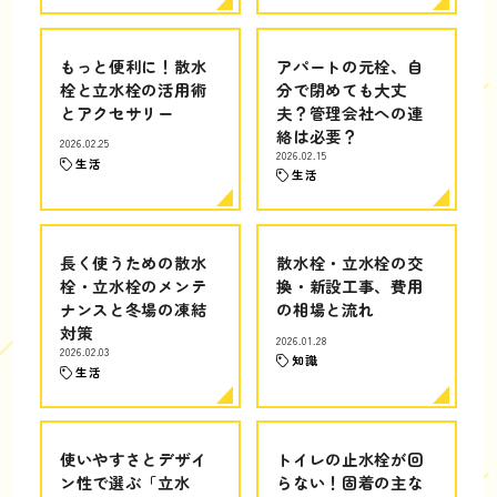
もっと便利に！散水
アパートの元栓、自
栓と立水栓の活用術
分で閉めても大丈
とアクセサリー
夫？管理会社への連
絡は必要？
2026.02.25
2026.02.15
生活
生活
長く使うための散水
散水栓・立水栓の交
栓・立水栓のメンテ
換・新設工事、費用
ナンスと冬場の凍結
の相場と流れ
対策
2026.01.28
2026.02.03
知識
生活
使いやすさとデザイ
トイレの止水栓が回
ン性で選ぶ「立水
らない！固着の主な