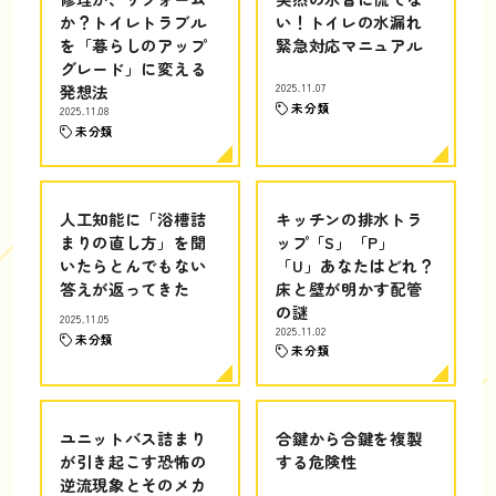
か？トイレトラブル
い！トイレの水漏れ
を「暮らしのアップ
緊急対応マニュアル
グレード」に変える
発想法
2025.11.07
未分類
2025.11.08
未分類
人工知能に「浴槽詰
キッチンの排水トラ
まりの直し方」を聞
ップ「S」「P」
いたらとんでもない
「U」あなたはどれ？
答えが返ってきた
床と壁が明かす配管
の謎
2025.11.05
2025.11.02
未分類
未分類
ユニットバス詰まり
合鍵から合鍵を複製
が引き起こす恐怖の
する危険性
逆流現象とそのメカ