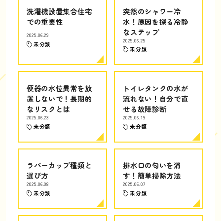
洗濯機設置集合住宅
突然のシャワー冷
での重要性
水！原因を探る冷静
なステップ
2025.06.29
2025.06.25
未分類
未分類
便器の水位異常を放
トイレタンクの水が
置しないで！長期的
流れない！自分で直
なリスクとは
せる故障診断
2025.06.23
2025.06.19
未分類
未分類
ラバーカップ種類と
排水口の匂いを消
選び方
す！簡単掃除方法
2025.06.08
2025.06.07
未分類
未分類