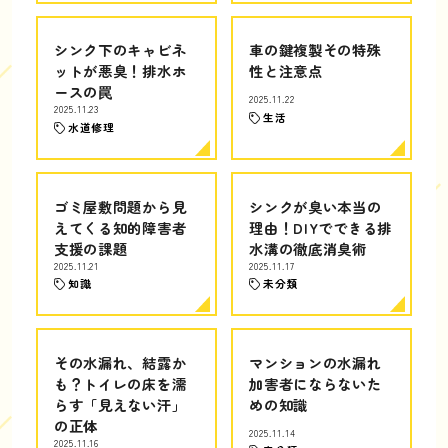
シンク下のキャビネ
車の鍵複製その特殊
ットが悪臭！排水ホ
性と注意点
ースの罠
2025.11.22
2025.11.23
生活
水道修理
ゴミ屋敷問題から見
シンクが臭い本当の
えてくる知的障害者
理由！DIYでできる排
支援の課題
水溝の徹底消臭術
2025.11.21
2025.11.17
知識
未分類
その水漏れ、結露か
マンションの水漏れ
も？トイレの床を濡
加害者にならないた
らす「見えない汗」
めの知識
の正体
2025.11.14
2025.11.16