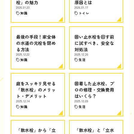
栓」の魅力
原因とは
2026.01.23
2026.01.17
知識
トイレ
最後の手段！家全体
固い止水栓を回す前
の水道の元栓を閉め
に試すべき、安全な
る方法
対処法
2025.12.22
2025.12.20
知識
生活
庭をスッキリ見せる
固着した止水栓、プ
「散水栓」のメリッ
ロの修理・交換費用
ト・デメリット
はいくら？
2025.12.14
2025.12.09
知識
生活
「散水栓」から「立
「散水栓」と「立水