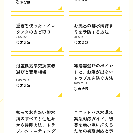
未分類
重曹を使ったトイレ
お風呂の排水溝詰ま
タンクのカビ取り
りを予防する方法
2025.05.13
2025.05.13
未分類
未分類
浴室換気扇交換業者
給湯器選びのポイン
選びと費用相場
トと、お湯が出ない
トラブルを防ぐ方法
2025.05.12
2025.05.12
未分類
未分類
知っておきたい排水
ユニットバス水漏れ
溝のすべて！仕組み
緊急対応ガイド、被
から掃除方法、トラ
害を最小限に抑える
ブルシューティング
ための初期対応と予