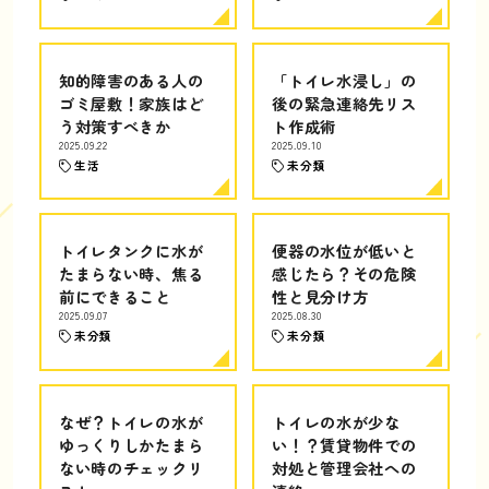
知的障害のある人の
「トイレ水浸し」の
ゴミ屋敷！家族はど
後の緊急連絡先リス
う対策すべきか
ト作成術
2025.09.22
2025.09.10
生活
未分類
トイレタンクに水が
便器の水位が低いと
たまらない時、焦る
感じたら？その危険
前にできること
性と見分け方
2025.09.07
2025.08.30
未分類
未分類
なぜ？トイレの水が
トイレの水が少な
ゆっくりしかたまら
い！？賃貸物件での
ない時のチェックリ
対処と管理会社への