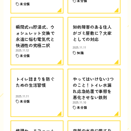
未分類
未分類
瞬間式vs貯湯式、ウ
知的障害のある住人
ォシュレット交換で
がゴミ屋敷に？大家
永遠に悩む電気代と
としての対応
快適性の究極二択
2025.11.11
2025.11.12
知識
未分類
トイレ詰まりを防ぐ
やってはいけない3つ
ための生活習慣
のこと！トイレ水漏
れ応急処置で事態を
2025.11.11
悪化させない鉄則
未分類
2025.11.10
未分類
修理か、リフォーム
突然の水音に慌てな