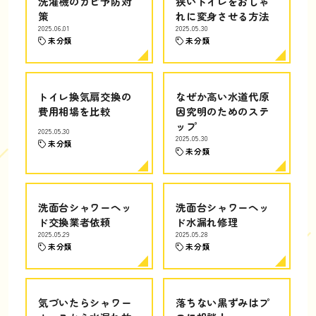
洗濯機のカビ予防対
狭いトイレをおしゃ
策
れに変身させる方法
2025.06.01
2025.05.30
未分類
未分類
トイレ換気扇交換の
なぜか高い水道代原
費用相場を比較
因究明のためのステ
ップ
2025.05.30
2025.05.30
未分類
未分類
洗面台シャワーヘッ
洗面台シャワーヘッ
ド交換業者依頼
ド水漏れ修理
2025.05.29
2025.05.28
未分類
未分類
気づいたらシャワー
落ちない黒ずみはプ