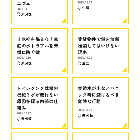
ニズム
2025.10.31
生活
2025.11.01
未分類
止水栓を侮るな！家
賃貸物件で鍵を無断
庭の水トラブルを未
複製してはいけない
然に防ぐ鍵
理由
2025.10.30
2025.10.29
未分類
生活
トイレタンクは精密
突然水が出ないパニ
機械？水が流れない
ック時に避けるべき
原因を探る内部の仕
危険な行動
組み
2025.10.25
2025.10.27
未分類
未分類