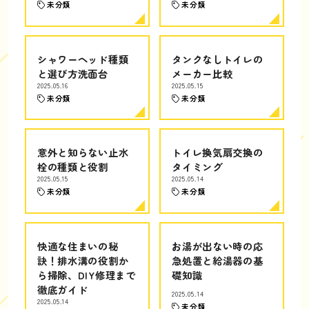
未分類
未分類
シャワーヘッド種類
タンクなしトイレの
と選び方洗面台
メーカー比較
2025.05.16
2025.05.15
未分類
未分類
意外と知らない止水
トイレ換気扇交換の
栓の種類と役割
タイミング
2025.05.15
2025.05.14
未分類
未分類
快適な住まいの秘
お湯が出ない時の応
訣！排水溝の役割か
急処置と給湯器の基
ら掃除、DIY修理まで
礎知識
徹底ガイド
2025.05.14
2025.05.14
未分類