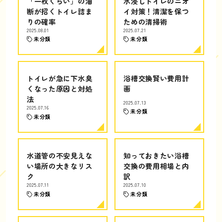
「一枚くらい」の油
水浸しトイレのニオ
断が招くトイレ詰ま
イ対策！清潔を保つ
りの確率
ための清掃術
2025.08.01
2025.07.21
未分類
未分類
トイレが急に下水臭
浴槽交換賢い費用計
くなった原因と対処
画
法
2025.07.13
2025.07.16
未分類
未分類
水道管の不安見えな
知っておきたい浴槽
い場所の大きなリス
交換の費用相場と内
ク
訳
2025.07.11
2025.07.10
未分類
未分類