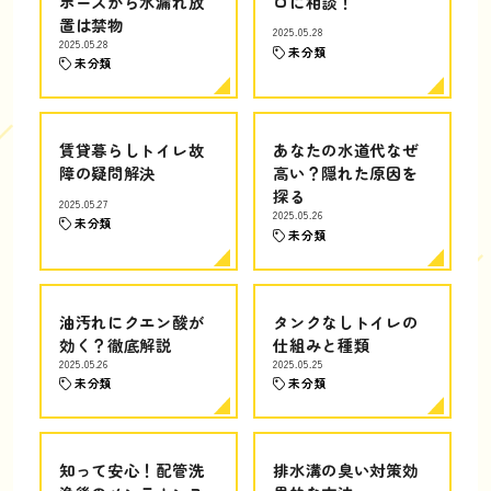
ホースから水漏れ放
ロに相談！
置は禁物
2025.05.28
2025.05.28
未分類
未分類
賃貸暮らしトイレ故
あなたの水道代なぜ
障の疑問解決
高い？隠れた原因を
探る
2025.05.27
2025.05.26
未分類
未分類
油汚れにクエン酸が
タンクなしトイレの
効く？徹底解説
仕組みと種類
2025.05.26
2025.05.25
未分類
未分類
知って安心！配管洗
排水溝の臭い対策効