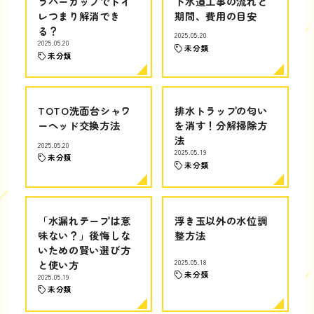
ラバーカップでトイ
下水道工事の流れと
レつまり解消でき
期間、費用の目安
る？
2025.05.20
2025.05.20
未分類
未分類
TOTO洗面台シャワ
排水トラップの匂い
ーヘッド交換方法
を消す！分解掃除方
法
2025.05.20
2025.05.19
未分類
未分類
「水漏れテープは意
浮き玉以外の水位調
味ない？」後悔しな
整方法
いための賢い選び方
と使い方
2025.05.18
未分類
2025.05.19
未分類