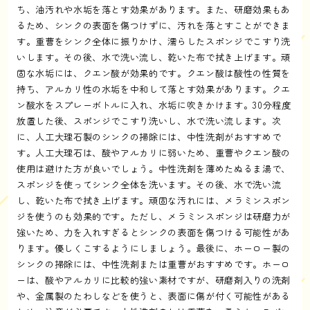
ち、油汚れや水垢を落とす効果があります。また、研磨効果もあ
るため、シンクの表面を傷つけずに、汚れを落とすことができま
す。重曹をシンク全体に振りかけ、濡らしたスポンジでこすり洗
いします。その後、水で洗い流し、乾いた布で拭き上げます。頑
固な水垢には、クエン酸が効果的です。クエン酸は酸性の性質を
持ち、アルカリ性の水垢を中和して落とす効果があります。クエ
ン酸水をスプレーボトルに入れ、水垢に吹きかけます。30分程度
放置した後、スポンジでこすり洗いし、水で洗い流します。次
に、人工大理石製のシンクの掃除には、中性洗剤がおすすめで
す。人工大理石は、酸やアルカリに弱いため、重曹やクエン酸の
使用は避けた方が良いでしょう。中性洗剤を薄めたぬるま湯で、
スポンジを使ってシンク全体を洗います。その後、水で洗い流
し、乾いた布で拭き上げます。頑固な汚れには、メラミンスポン
ジを使うのも効果的です。ただし、メラミンスポンジは研磨力が
強いため、力を入れすぎるとシンクの表面を傷つける可能性があ
ります。優しくこするようにしましょう。最後に、ホーロー製の
シンクの掃除には、中性洗剤または重曹がおすすめです。ホーロ
ーは、酸やアルカリに比較的強い素材ですが、研磨剤入りの洗剤
や、金属製のたわしなどを使うと、表面に傷が付く可能性がある