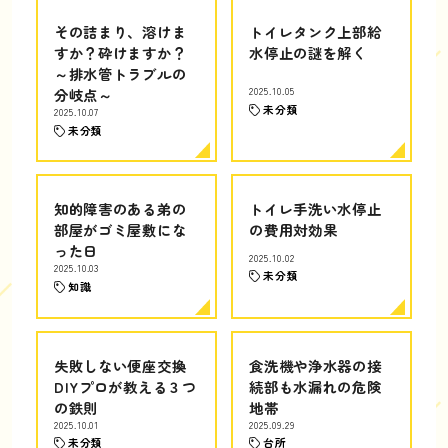
その詰まり、溶けま
トイレタンク上部給
すか？砕けますか？
水停止の謎を解く
～排水管トラブルの
分岐点～
2025.10.05
未分類
2025.10.07
未分類
知的障害のある弟の
トイレ手洗い水停止
部屋がゴミ屋敷にな
の費用対効果
った日
2025.10.02
2025.10.03
未分類
知識
失敗しない便座交換
食洗機や浄水器の接
DIYプロが教える３つ
続部も水漏れの危険
の鉄則
地帯
2025.10.01
2025.09.29
未分類
台所