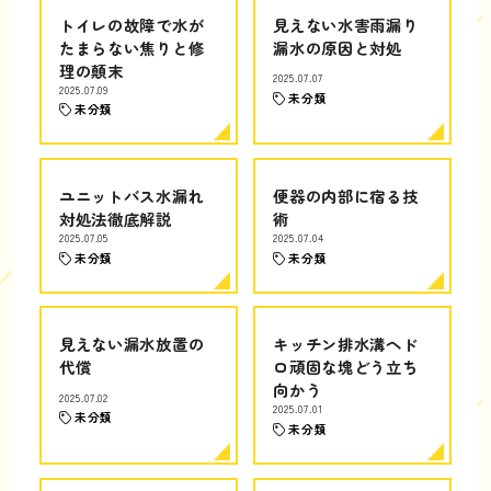
トイレの故障で水が
見えない水害雨漏り
たまらない焦りと修
漏水の原因と対処
理の顛末
2025.07.07
2025.07.09
未分類
未分類
ユニットバス水漏れ
便器の内部に宿る技
対処法徹底解説
術
2025.07.05
2025.07.04
未分類
未分類
見えない漏水放置の
キッチン排水溝ヘド
代償
ロ頑固な塊どう立ち
向かう
2025.07.02
2025.07.01
未分類
未分類