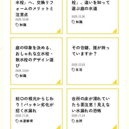
水栓」へ、交換リフ
栓」、違いを知って
ォームのメリットと
選ぶ庭の水道
注意点
2025.12.06
2025.12.08
知識
知識
庭の印象を決める、
その合鍵、誰が持っ
おしゃれな立水栓・
ていますか？
散水栓のデザイン選
び
2025.12.03
生活
2025.12.04
知識
蛇口の根元からじわ
台所の床が濡れてい
り！パッキン劣化が
たら要注意！見えな
招く水漏れ
い水漏れの恐怖
2025.11.26
2025.11.24
水道修理
台所